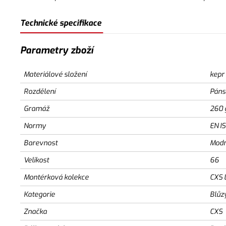
Technické specifikace
Parametry zboží
Materiálové složení
kepr
Rozdělení
Páns
Gramáž
260 
Normy
EN I
Barevnost
Modr
Velikost
66
Montérková kolekce
CXS 
Kategorie
Blůz
Značka
CXS