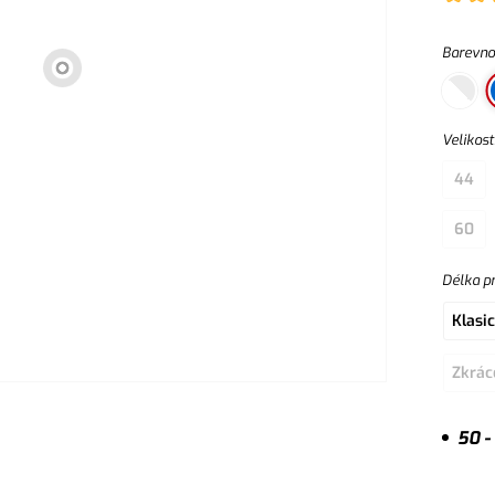
Barevno
Velikost
44
60
Délka p
Klasi
Zkrác
50 -