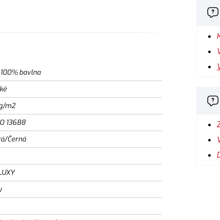
 100% bavlna
ké
g/m2
SO 13688
á/Černá
LUXY
y