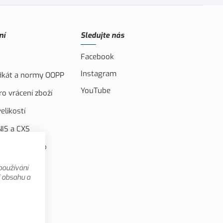
ní
Sledujte nás
Facebook
Instagram
ifikát a normy OOPP
YouTube
o vrácení zboží
elikostí
IS a CXS
ufinancováno
u unií
používání
 videa
í obsahu a