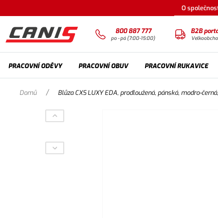
O společnost
800 887 777
B2B portá
po - pá (7:00-15:00)
Velkoobch
PRACOVNÍ ODĚVY
PRACOVNÍ OBUV
PRACOVNÍ RUKAVICE
/
Domů
Blůza CXS LUXY EDA, prodloužená, pánská, modro-černá,