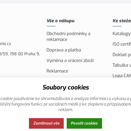
Vše o nákupu
Ke staže
Obchodní podmínky a
Katalogy
reklamace
nis.cz
ISO cert
Doprava a platba
/59, 198 00 Praha 9,
Doklad pr
Výměna a vrácení zboží
Tabulka v
Reklamace
Loga CAN
Náhradní plnění
FVE Spol
Soubory cookies
Akční leták
Evropsko
cookie používáme ke shromažďování a analýze informací o výkonu a 
Reklamní
ištění fungování funkcí ze sociálních médií a ke zlepšení a přizpůsoben
reklam.
Zamítnout vše
Povolit cookies