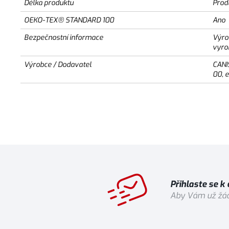
Délka produktu
Prod
OEKO-TEX® STANDARD 100
Ano
Bezpečnostní informace
Výro
vyro
Výrobce / Dodavatel
CANI
00, 
Přihlaste se k
Aby Vám už žád