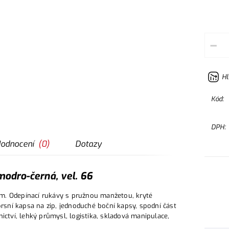
–
Hl
Kód:
DPH:
odnocení
(
0
)
Dotazy
odro-černá, vel. 66
m. Odepínací rukávy s pružnou manžetou, kryté
prsní kapsa na zip, jednoduché boční kapsy, spodní část
ictví, lehký průmysl, logistika, skladová manipulace,