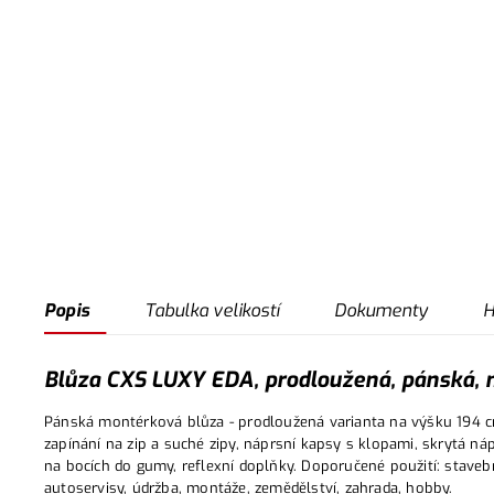
Popis
Tabulka velikostí
Dokumenty
H
Blůza CXS LUXY EDA, prodloužená, pánská, m
Pánská montérková blůza - prodloužená varianta na výšku 194 c
zapínání na zip a suché zipy, náprsní kapsy s klopami, skrytá ná
na bocích do gumy, reflexní doplňky. Doporučené použití: stavebn
autoservisy, údržba, montáže, zemědělství, zahrada, hobby.