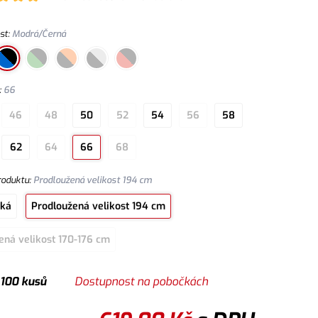
st
:
Modrá/Černá
:
66
46
48
50
52
54
56
58
62
64
66
68
roduktu
:
Prodloužená velikost 194 cm
cká
Prodloužená velikost 194 cm
ená velikost 170-176 cm
 100 kusů
Dostupnost na pobočkách