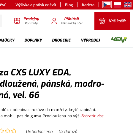
děvů
Výšivka a potisk oděvů
Blog
Kariéra
Prodejny
Přihlásit
Váš košík
Kontakty
Zákaznický účet
OMŮCKY
DOPLŇKY
DROGERIE
VÝPRODEJ
za CXS LUXY EDA,
dloužená, pánská, modro-
ná, vel. 66
blůza, odepínací rukávy do manžety, kryté zapínání,
a mobil, pas do gumy. Prodloužena na výšku 194 cm.
Zobrazit více...
0
x hodnoceno
0
x dotazů