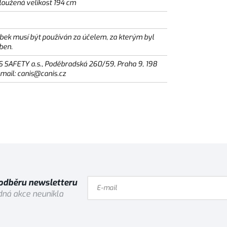
loužená velikost 194 cm
bek musí být používán za účelem, za kterým byl
ben.
S SAFETY a.s., Poděbradská 260/59, Praha 9, 198
email: canis@canis.cz
 odběru newsletteru
ná akce neunikla