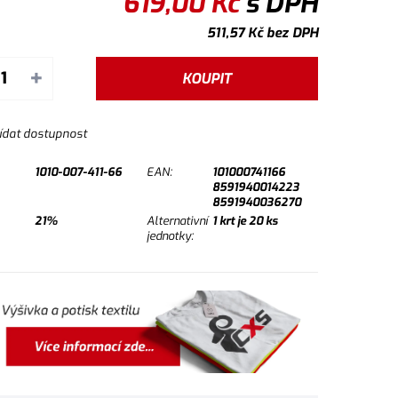
619,00
Kč
s DPH
511,57
Kč
bez DPH
+
KOUPIT
ídat dostupnost
1010-007-411-66
EAN:
101000741166
8591940014223
8591940036270
21%
Alternativní
1
krt je
20
ks
jednotky: