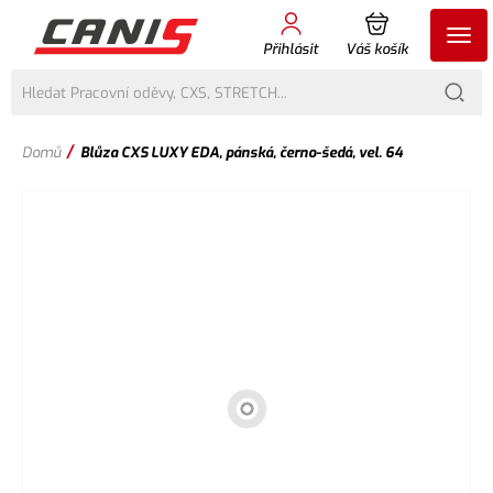
Přihlásit
Váš košík
/
Domů
Blůza CXS LUXY EDA, pánská, černo-šedá, vel. 64