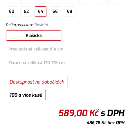
60
62
64
66
68
Délka produktu
:
Klasická
Klasická
Prodloužená velikost 194 cm
Zkrácená velikost 170-176 cm
Dostupnost na pobočkách
100 a více kusů
589,00
Kč
s DPH
486,78
Kč
bez DPH