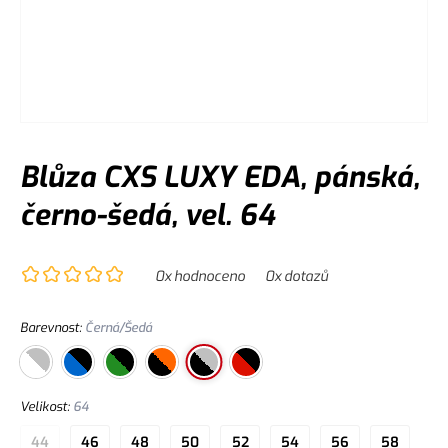
Blůza CXS LUXY EDA, pánská,
černo-šedá, vel. 64
0
x hodnoceno
0
x dotazů
Barevnost
:
Černá/Šedá
Velikost
:
64
44
46
48
50
52
54
56
58