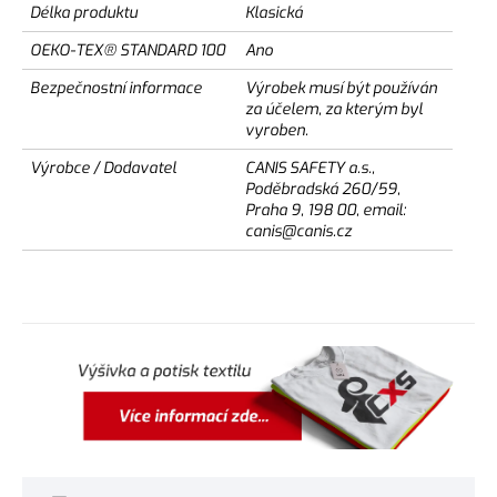
Délka produktu
Klasická
OEKO-TEX® STANDARD 100
Ano
Bezpečnostní informace
Výrobek musí být používán
za účelem, za kterým byl
vyroben.
Výrobce / Dodavatel
CANIS SAFETY a.s.,
Poděbradská 260/59,
Praha 9, 198 00, email:
canis@canis.cz