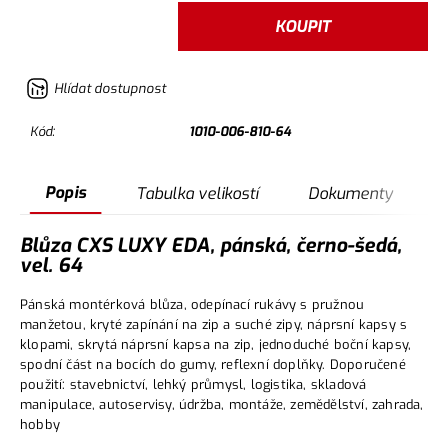
KOUPIT
Hlídat dostupnost
Kód:
1010-006-810-64
Popis
Tabulka velikostí
Dokumenty
Blůza CXS LUXY EDA, pánská, černo-šedá,
vel. 64
Pánská montérková blůza, odepínací rukávy s pružnou
manžetou, kryté zapínání na zip a suché zipy, náprsní kapsy s
klopami, skrytá náprsní kapsa na zip, jednoduché boční kapsy,
spodní část na bocích do gumy, reflexní doplňky. Doporučené
použití: stavebnictví, lehký průmysl, logistika, skladová
manipulace, autoservisy, údržba, montáže, zemědělství, zahrada,
hobby