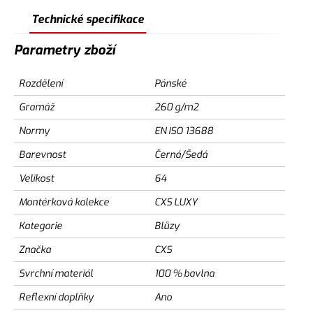
Technické specifikace
Parametry zboží
Rozdělení
Pánské
Gramáž
260 g/m2
Normy
EN ISO 13688
Barevnost
Černá/Šedá
Velikost
64
Montérková kolekce
CXS LUXY
Kategorie
Blůzy
Značka
CXS
Svrchní materiál
100 % bavlna
Reflexní doplňky
Ano