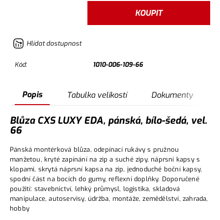
KOUPIT
Hlídat dostupnost
Kód:
1010-006-109-66
Popis
Tabulka velikostí
Dokumenty
Blůza CXS LUXY EDA, pánská, bílo-šedá, vel.
66
Pánská montérková blůza, odepínací rukávy s pružnou
manžetou, kryté zapínání na zip a suché zipy, náprsní kapsy s
klopami, skrytá náprsní kapsa na zip, jednoduché boční kapsy,
spodní část na bocích do gumy, reflexní doplňky. Doporučené
použití: stavebnictví, lehký průmysl, logistika, skladová
manipulace, autoservisy, údržba, montáže, zemědělství, zahrada,
hobby