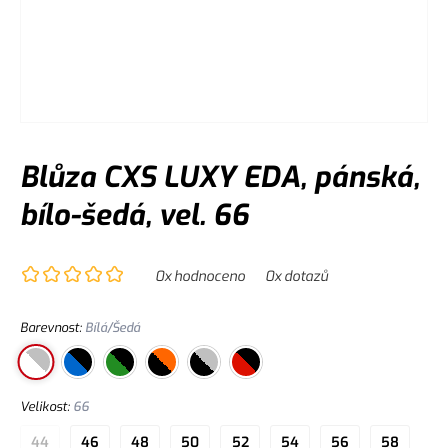
Blůza CXS LUXY EDA, pánská,
bílo-šedá, vel. 66
0
x hodnoceno
0
x dotazů
Barevnost
:
Bílá/Šedá
Velikost
:
66
44
46
48
50
52
54
56
58