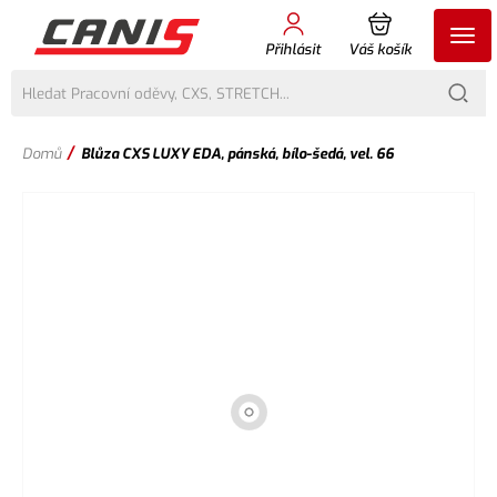
Přihlásit
Váš košík
/
Domů
Blůza CXS LUXY EDA, pánská, bílo-šedá, vel. 66