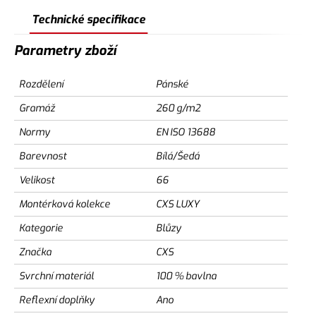
Technické specifikace
Parametry zboží
Rozdělení
Pánské
Gramáž
260 g/m2
Normy
EN ISO 13688
Barevnost
Bílá/Šedá
Velikost
66
Montérková kolekce
CXS LUXY
Kategorie
Blůzy
Značka
CXS
Svrchní materiál
100 % bavlna
Reflexní doplňky
Ano