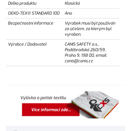
Délka produktu
Klasická
OEKO-TEX® STANDARD 100
Ano
Bezpečnostní informace
Výrobek musí být používán
za účelem, za kterým byl
vyroben.
Výrobce / Dodavatel
CANIS SAFETY a.s.,
Poděbradská 260/59,
Praha 9, 198 00, email:
canis@canis.cz