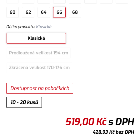
60
62
64
66
68
Délka produktu
:
Klasická
Klasická
Prodloužená velikost 194 cm
Zkrácená velikost 170-176 cm
Dostupnost na pobočkách
10 - 20 kusů
519,00
Kč
s DPH
428,93
Kč
bez DPH