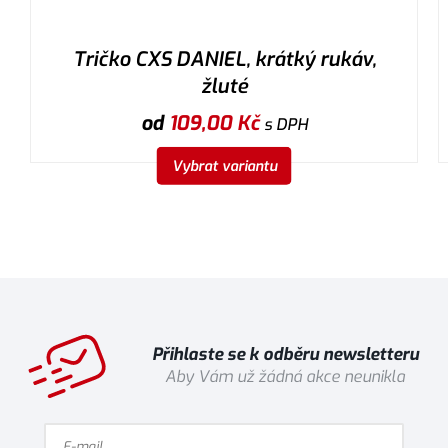
Tričko CXS DANIEL, krátký rukáv,
žluté
od
109,00
Kč
s DPH
Vybrat variantu
Přihlaste se k odběru newsletteru
Aby Vám už žádná akce neunikla