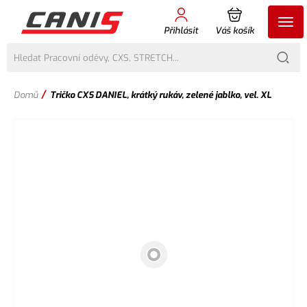
Přihlásit
Váš košík
/
Domů
Tričko CXS DANIEL, krátký rukáv, zelené jablko, vel. XL