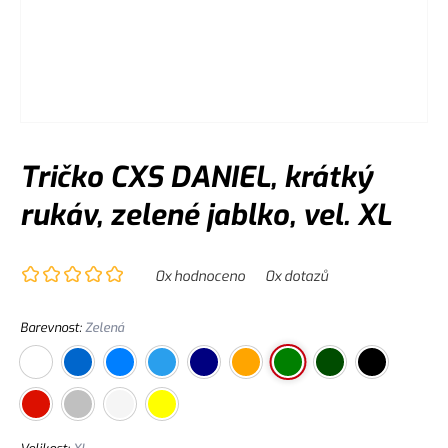
Tričko CXS DANIEL, krátký
rukáv, zelené jablko, vel. XL
0
x hodnoceno
0
x dotazů
Barevnost
:
Zelená