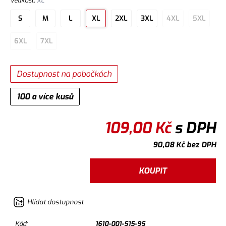
Velikost
:
XL
S
M
L
XL
2XL
3XL
4XL
5XL
6XL
7XL
Dostupnost na pobočkách
100 a více kusů
109,00
Kč
s DPH
90,08
Kč
bez DPH
KOUPIT
Hlídat dostupnost
Kód:
1610-001-515-95