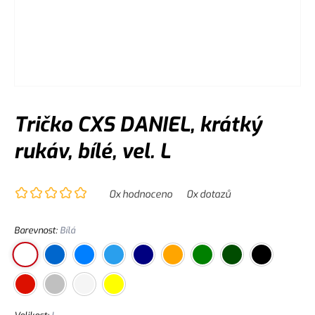
Tričko CXS DANIEL, krátký
rukáv, bílé, vel. L
0
x hodnoceno
0
x dotazů
Barevnost
:
Bílá