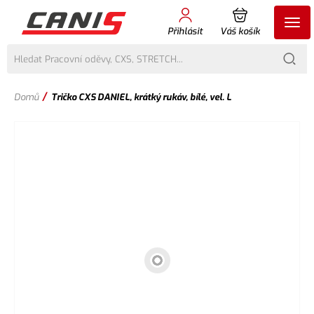
Přihlásit
Váš košík
/
Domů
Tričko CXS DANIEL, krátký rukáv, bílé, vel. L