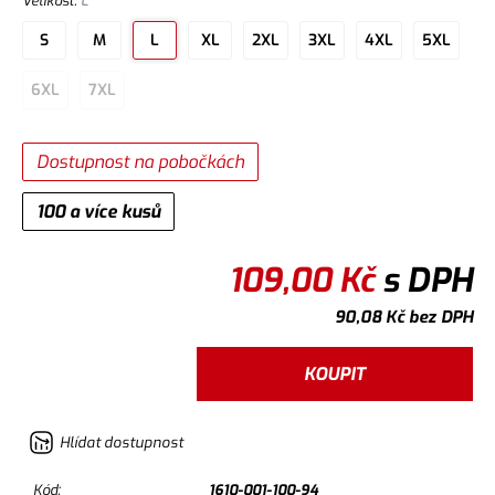
Velikost
:
L
S
M
L
XL
2XL
3XL
4XL
5XL
6XL
7XL
Dostupnost na pobočkách
100 a více kusů
109,00
Kč
s DPH
90,08
Kč
bez DPH
KOUPIT
Hlídat dostupnost
Kód:
1610-001-100-94