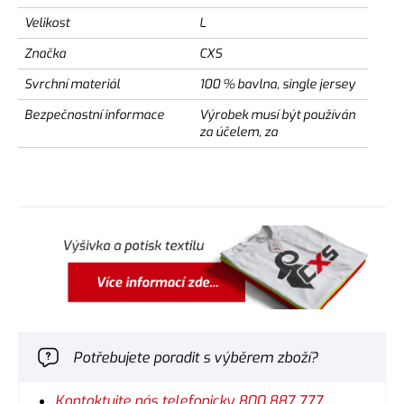
Velikost
L
Značka
CXS
Svrchní materiál
100 % bavlna, single jersey
Bezpečnostní informace
Výrobek musí být používán
za účelem, za
Potřebujete poradit s výběrem zboží?
Kontaktujte nás telefonicky 800 887 777