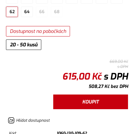
62
64
66
68
Dostupnost na pobočkách
20 - 50 kusů
669,00
Kč
s DPH
615,00
Kč
s DPH
508,27
Kč
bez DPH
KOUPIT
Hlídat dostupnost
Kód:
1060-130-109-62