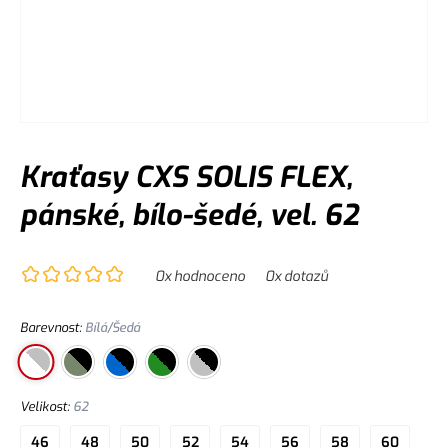
Kraťasy CXS SOLIS FLEX,
pánské, bílo-šedé, vel. 62
0
x hodnoceno
0
x dotazů
Barevnost
:
Bílá/Šedá
Velikost
:
62
46
48
50
52
54
56
58
60