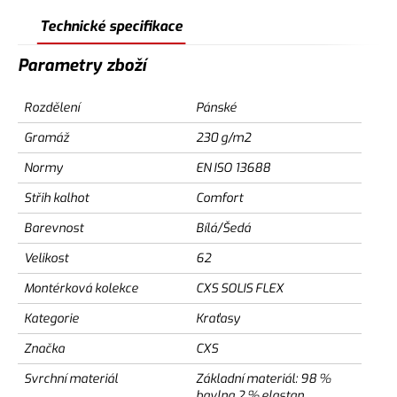
Technické specifikace
Parametry zboží
Rozdělení
Pánské
Gramáž
230 g/m2
Normy
EN ISO 13688
Střih kalhot
Comfort
Barevnost
Bílá/Šedá
Velikost
62
Montérková kolekce
CXS SOLIS FLEX
Kategorie
Kraťasy
Značka
CXS
Svrchní materiál
Základní materiál: 98 %
bavlna 2 % elastan,