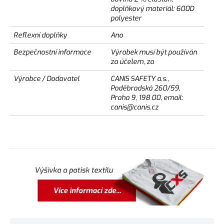
doplňkový materiál: 600D
polyester
Reflexní doplňky
Ano
Bezpečnostní informace
Výrobek musí být používán
za účelem, za
Výrobce / Dodavatel
CANIS SAFETY a.s.,
Poděbradská 260/59,
Praha 9, 198 00, email:
canis@canis.cz