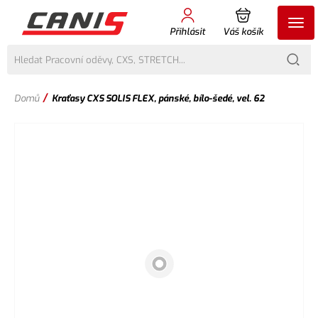
Přihlásit
Váš košík
/
Domů
Kraťasy CXS SOLIS FLEX, pánské, bílo-šedé, vel. 62