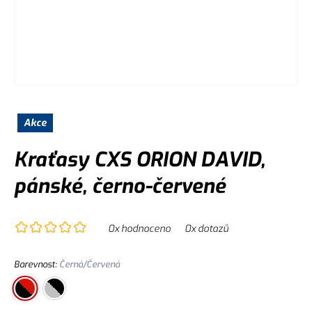
Akce
Kraťasy CXS ORION DAVID,
pánské, černo-červené
0
x hodnoceno
0
x dotazů
Barevnost
:
Černá/Červená