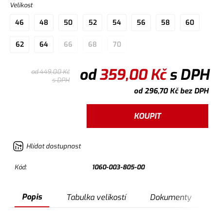
Velikost
46
48
50
52
54
56
58
60
62
64
66
68
70
od
359,00
Kč
s DPH
od
449,00
Kč
s DPH
od
296,70
Kč
bez DPH
KOUPIT
Hlídat dostupnost
Kód:
1060-003-805-00
Popis
Tabulka velikostí
Dokumenty