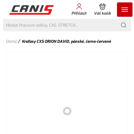
Přihlásit
Váš košík
/
Domů
Kraťasy CXS ORION DAVID, pánské, černo-červené