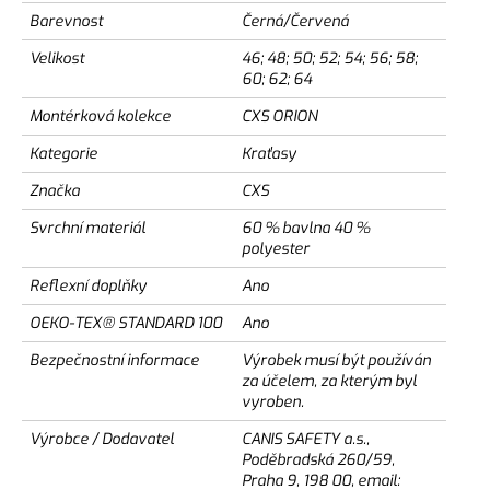
Barevnost
Černá/Červená
Velikost
46; 48; 50; 52; 54; 56; 58;
60; 62; 64
Montérková kolekce
CXS ORION
Kategorie
Kraťasy
Značka
CXS
Svrchní materiál
60 % bavlna 40 %
polyester
Reflexní doplňky
Ano
OEKO-TEX® STANDARD 100
Ano
Bezpečnostní informace
Výrobek musí být používán
za účelem, za kterým byl
vyroben.
Výrobce / Dodavatel
CANIS SAFETY a.s.,
Poděbradská 260/59,
Praha 9, 198 00, email: