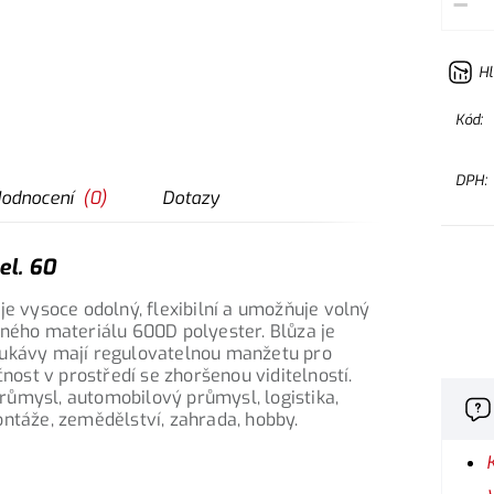
–
Hl
Kód:
DPH:
odnocení
(
0
)
Dotazy
el. 60
je vysoce odolný, flexibilní a umožňuje volný
lného materiálu 600D polyester. Blůza je
rukávy mají regulovatelnou manžetu pro
čnost v prostředí se zhoršenou viditelností.
 průmysl, automobilový průmysl, logistika,
ontáže, zemědělství, zahrada, hobby.