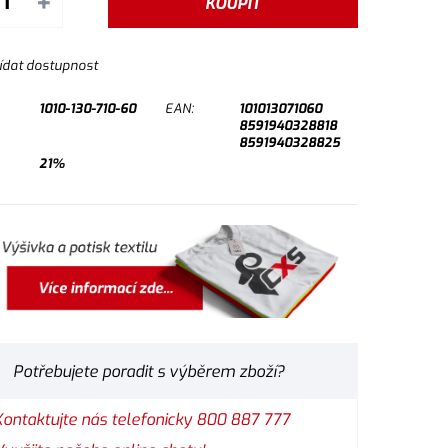
+
KOUPIT
ídat dostupnost
1010-130-710-60
EAN:
101013071060
8591940328818
8591940328825
21%
Potřebujete poradit s výběrem zboží?
Kontaktujte nás telefonicky 800 887 777