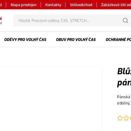
i
Mapa prodejen
Kontakty
Velkoobchod
Zakázkové šití o
l
od
ODĚVY PRO VOLNÝ ČAS
OBUV PRO VOLNÝ ČAS
OCHRANNÉ P
Blů
pán
Pánská 
odolný,
předlok
Blůza j
rukávy