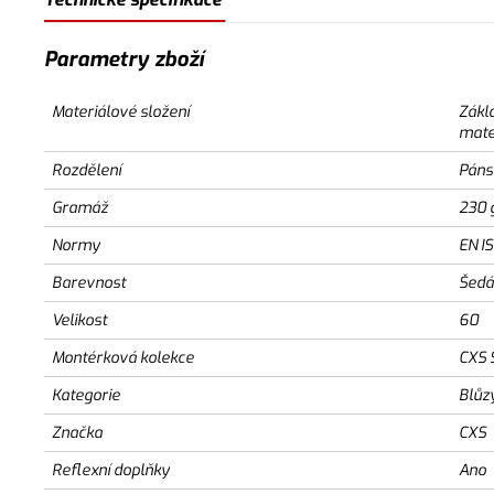
Parametry zboží
Materiálové složení
Zákl
mate
Rozdělení
Páns
Gramáž
230 
Normy
EN I
Barevnost
Šedá
Velikost
60
Montérková kolekce
CXS 
Kategorie
Blůz
Značka
CXS
Reflexní doplňky
Ano