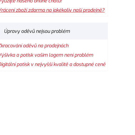
Využijte našeho online chatu!
Vrácení zboží zdarma na jakékoliv naší prodejně?
Úpravy oděvů nejsou problém
Zkracování oděvů na prodejnách
Výšivka a potisk vašim logem není problém
Digitální potisk v nejvyšší kvalitě a dostupné ceně