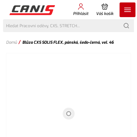
Přihlásit
Váš košík
/
Domů
Blůza CXS SOLIS FLEX, pánská, šedo-černá, vel. 46