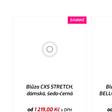
DÁMSKÉ
Blůza CXS STRETCH,
Bl
dámská, šedo-černá
BELLO
od
1 219,00
Kč
o
s DPH