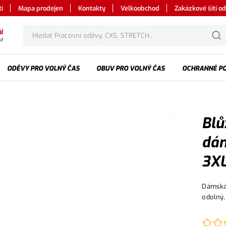
i
Mapa prodejen
Kontakty
Velkoobchod
Zakázkové šití o
l
od
ODĚVY PRO VOLNÝ ČAS
OBUV PRO VOLNÝ ČAS
OCHRANNÉ P
Blů
dám
3X
Dámská 
odolný,
předlok
Blůza j