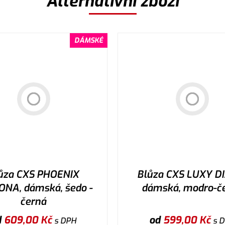
Alternativní zboží
DÁMSKÉ
ůza CXS PHOENIX
Blůza CXS LUXY D
NA, dámská, šedo -
dámská, modro-č
černá
d
609,00
Kč
od
599,00
Kč
s DPH
s 