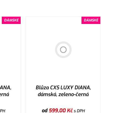
DÁMSKÉ
DÁMSKÉ
IANA,
Blůza CXS LUXY DIANA,
erná
dámská, zeleno-černá
od
599,00
Kč
DPH
s DPH