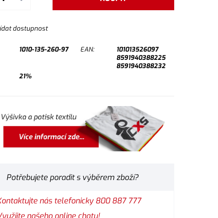
ídat dostupnost
1010-135-260-97
EAN:
101013526097
8591940388225
8591940388232
21%
Potřebujete poradit s výběrem zboží?
Kontaktujte nás telefonicky 800 887 777
Využijte našeho online chatu!