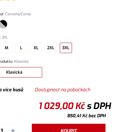
st
:
Červená/Černá
:
3XL
M
L
XL
2XL
3XL
roduktu
:
Klasická
Klasická
a více kusů
Dostupnost na pobočkách
1 029,00
Kč
s DPH
850,41
Kč
bez DPH
+
KOUPIT