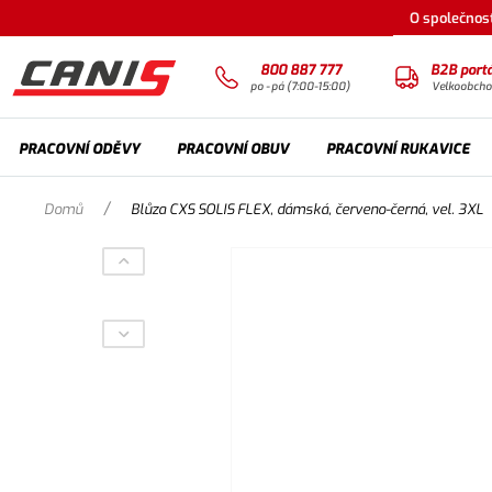
O společnost
800 887 777
B2B portá
po - pá (7:00-15:00)
Velkoobch
PRACOVNÍ ODĚVY
PRACOVNÍ OBUV
PRACOVNÍ RUKAVICE
/
Domů
Blůza CXS SOLIS FLEX, dámská, červeno-černá, vel. 3XL