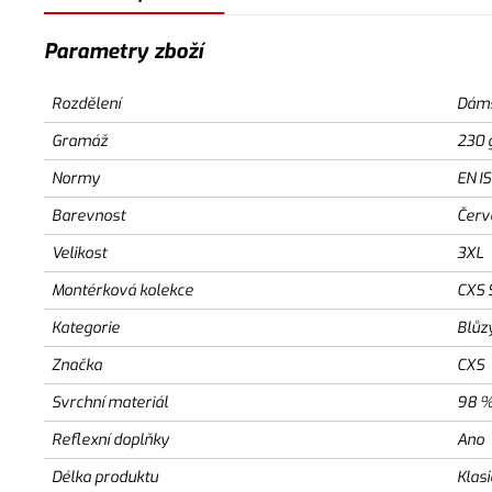
Parametry zboží
Rozdělení
Dám
Gramáž
230 
Normy
EN I
Barevnost
Červ
Velikost
3XL
Montérková kolekce
CXS 
Kategorie
Blůz
Značka
CXS
Svrchní materiál
98 %
Reflexní doplňky
Ano
Délka produktu
Klas