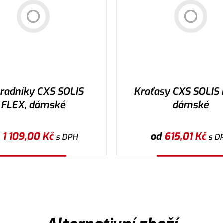
radníky CXS SOLIS
Kraťasy CXS SOLIS 
FLEX, dámské
dámské
d
1 109,00
Kč
od
615,01
Kč
s DPH
s D
Vybrat variantu
Vybrat variantu