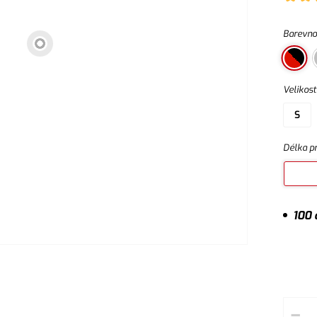
rukávy
Barevno
Velikost
S
Délka p
100 
–