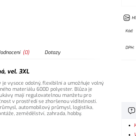
Hl
Kód:
DPH:
odnocení
(
0
)
Dotazy
á, vel. 3XL
je vysoce odolný, flexibilní a umožňuje volný
lného materiálu 600D polyester. Blůza je
rukávy mají regulovatelnou manžetu pro
čnost v prostředí se zhoršenou viditelností.
 průmysl, automobilový průmysl, logistika,
ontáže, zemědělství, zahrada, hobby.