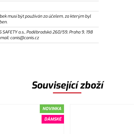
bek musí být používán za účelem, za kterým byl
ben.
S SAFETY a.s., Poděbradská 260/59, Praha 9, 198
email: canis@canis.cz
Související zboží
NOVINKA
DÁMSKÉ