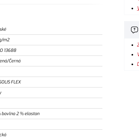
ské
g/m2
SO 13688
ená/Černá
SOLIS FLEX
y
 bavlna 2 % elastan
ická