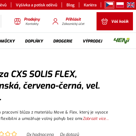
děvů
Výšivka a potisk oděvů
Blog
Kariéra
Prodejny
Přihlásit
Váš košík
Kontakty
Zákaznický účet
OMŮCKY
DOPLŇKY
DROGERIE
VÝPRODEJ
za CXS SOLIS FLEX,
ská, červeno-černá, vel.
L
pracovní blůza z materiálu Move & Flex, který je vysoce
 flexibilní a umožňuje volný pohyb bez omezení. Část
Zobrazit více...
tí je zhotovena z odolného materiálu 600D polyester.
e vybavena náprsními a bočními kapsami na zip. Pas a
0
x hodnoceno
0
x dotazů