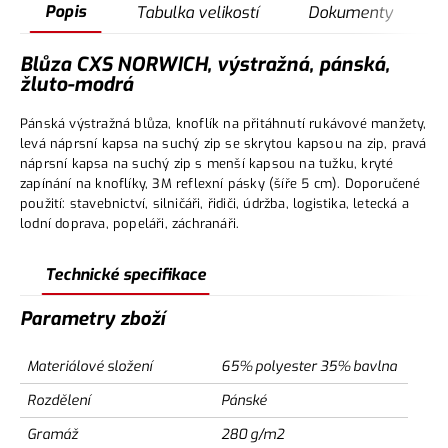
Popis
Tabulka velikostí
Dokumenty
Blůza CXS NORWICH, výstražná, pánská,
žluto-modrá
Pánská výstražná blůza, knoflík na přitáhnutí rukávové manžety,
levá náprsní kapsa na suchý zip se skrytou kapsou na zip, pravá
náprsní kapsa na suchý zip s menší kapsou na tužku, kryté
zapínání na knoflíky, 3M reflexní pásky (šíře 5 cm). Doporučené
použití: stavebnictví, silničáři, řidiči, údržba, logistika, letecká a
lodní doprava, popeláři, záchranáři.
Technické specifikace
Parametry zboží
Materiálové složení
65% polyester 35% bavlna
Rozdělení
Pánské
Gramáž
280 g/m2