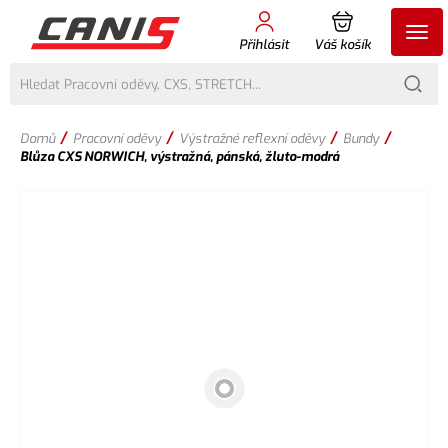
Přihlásit
Váš košík
/
/
/
/
Domů
Pracovní oděvy
Výstražné reflexní oděvy
Bundy
Blůza CXS NORWICH, výstražná, pánská, žluto-modrá