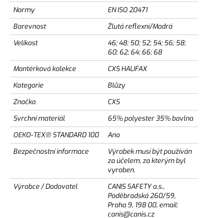
Normy
EN ISO 20471
Barevnost
Žlutá reflexní/Modrá
Velikost
46; 48; 50; 52; 54; 56; 58;
60; 62; 64; 66; 68
Montérková kolekce
CXS HALIFAX
Kategorie
Blůzy
Značka
CXS
Svrchní materiál
65% polyester 35% bavlna
OEKO-TEX® STANDARD 100
Ano
Bezpečnostní informace
Výrobek musí být používán
za účelem, za kterým byl
vyroben.
Výrobce / Dodavatel
CANIS SAFETY a.s.,
Poděbradská 260/59,
Praha 9, 198 00, email:
canis@canis.cz