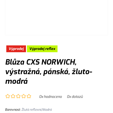
Výprodej
Výprodej reflex
Blůza CXS NORWICH,
výstražná, pánská, žluto-
modrá
0
x hodnoceno
0
x dotazů
Barevnost
:
Žlutá reflexní/Modrá