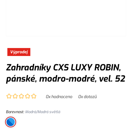
Výprodej
Zahradníky CXS LUXY ROBIN,
pánské, modro-modré, vel. 52
0
x hodnoceno
0
x dotazů
Barevnost
:
Modrá/Modrá světlá