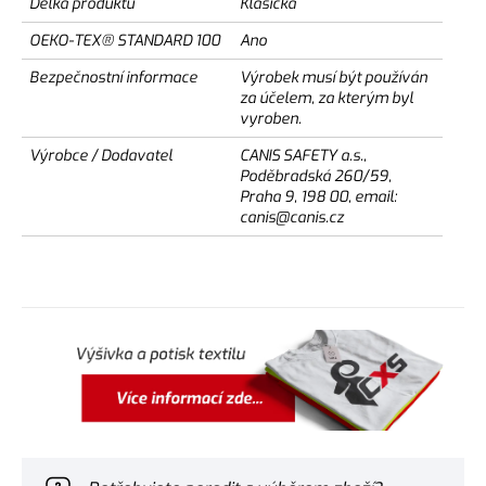
Délka produktu
Klasická
OEKO-TEX® STANDARD 100
Ano
Bezpečnostní informace
Výrobek musí být používán
za účelem, za kterým byl
vyroben.
Výrobce / Dodavatel
CANIS SAFETY a.s.,
Poděbradská 260/59,
Praha 9, 198 00, email:
canis@canis.cz