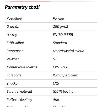
Parametry zboží
Rozdělení
Pánské
Gramáž
260 g/m2
Normy
EN ISO 13688
Střih kalhot
Standard
Barevnost
Modrá/Modrá světlá
Velikost
52
Montérková kolekce
CXS LUXY
Kategorie
Kalhoty s laclem
Značka
CXS
Svrchní materiál
100 % bavlna
Reflexní doplňky
Ano