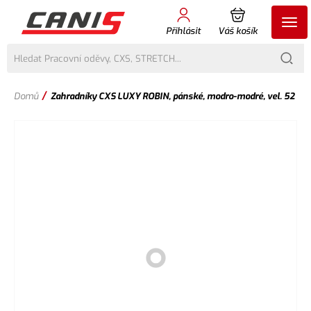
Přihlásit
Váš košík
/
Domů
Zahradníky CXS LUXY ROBIN, pánské, modro-modré, vel. 52