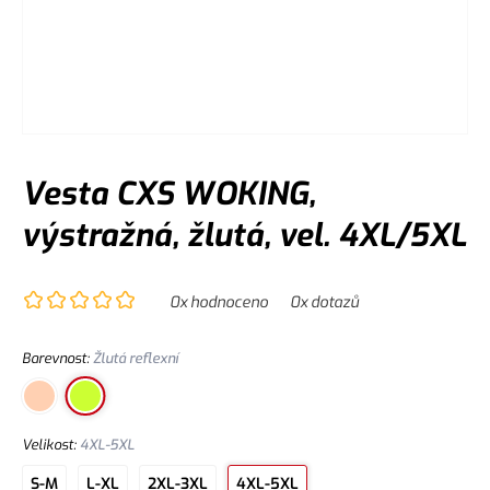
Vesta CXS WOKING,
výstražná, žlutá, vel. 4XL/5XL
0
x hodnoceno
0
x dotazů
Barevnost
:
Žlutá reflexní
Velikost
:
4XL-5XL
S-M
L-XL
2XL-3XL
4XL-5XL