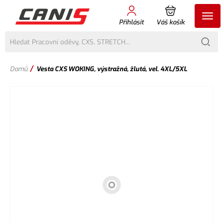
Přihlásit
Váš košík
/
Domů
Vesta CXS WOKING, výstražná, žlutá, vel. 4XL/5XL