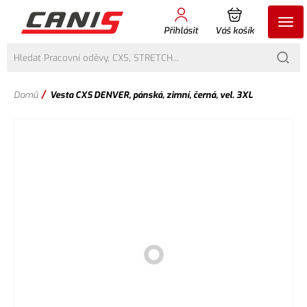
Přihlásit
Váš košík
/
Domů
Vesta CXS DENVER, pánská, zimní, černá, vel. 3XL