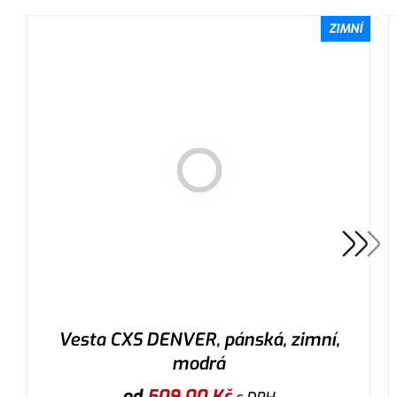
ZIMNÍ
Vesta CXS DENVER, pánská, zimní,
modrá
od
509,00
Kč