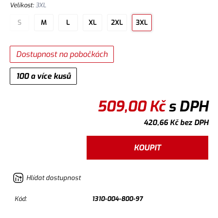
Velikost
:
3XL
S
M
L
XL
2XL
3XL
Dostupnost na pobočkách
100 a více kusů
509,00
Kč
s DPH
420,66
Kč
bez DPH
KOUPIT
Hlídat dostupnost
Kód:
1310-004-800-97