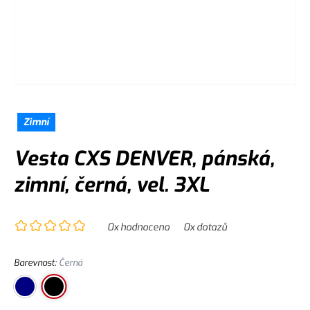
Zimní
Vesta CXS DENVER, pánská,
zimní, černá, vel. 3XL
0
x hodnoceno
0
x dotazů
Barevnost
:
Černá