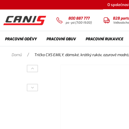
O společnost
800 887 777
B2B portá
po - pá (7:00-15:00)
Velkoobch
PRACOVNÍ ODĚVY
PRACOVNÍ OBUV
PRACOVNÍ RUKAVICE
/
Domů
Tričko CXS EMILY, dámské, krátký rukáv, azurově modrá,