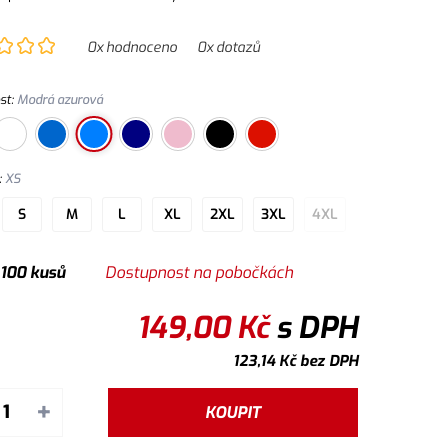
lu, která zajišťuje vyšší měkkost a odolnost vůči
ní. Použití v práci i pro volný čas. Vhodné pro potisk a
0
x hodnoceno
0
x dotazů
.
st
:
Modrá azurová
:
XS
S
M
L
XL
2XL
3XL
4XL
 100 kusů
Dostupnost na pobočkách
149,00
Kč
s DPH
123,14
Kč
bez DPH
+
KOUPIT