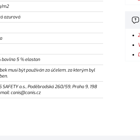
g/m2
á azurová
ka
 bavlna 5 % elastan
bek musí být používán za účelem, za kterým byl
ben.
S SAFETY a.s., Poděbradská 260/59, Praha 9, 198
email: canis@canis.cz