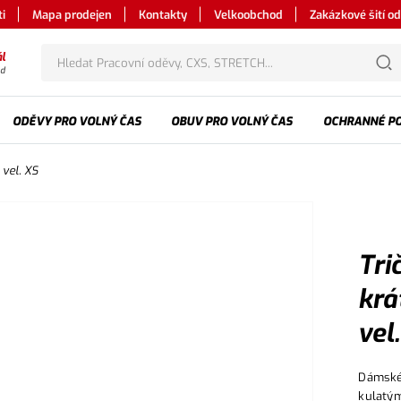
i
Mapa prodejen
Kontakty
Velkoobchod
Zakázkové šití o
l
od
ODĚVY PRO VOLNÝ ČAS
OBUV PRO VOLNÝ ČAS
OCHRANNÉ P
 vel. XS
Tri
krá
vel
Dámské 
kulatým