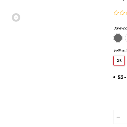
materiá
zašpině
výšivku
Barevno
Velikost
XS
50 -
–