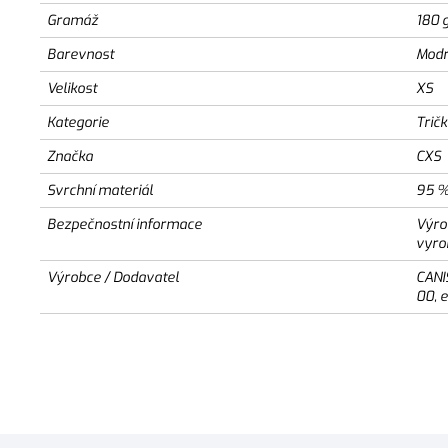
Gramáž
180 
Barevnost
Modr
Velikost
XS
Kategorie
Trič
Značka
CXS
Svrchní materiál
95 %
Bezpečnostní informace
Výro
vyro
Výrobce / Dodavatel
CANI
00, 