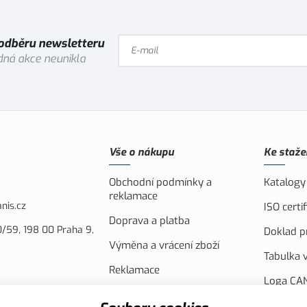
 odběru newsletteru
ná akce neunikla
Vše o nákupu
Ke staže
Obchodní podmínky a
Katalogy
reklamace
nis.cz
ISO cert
Doprava a platba
/59, 198 00 Praha 9,
Doklad pr
Výměna a vrácení zboží
Tabulka v
Reklamace
Loga CAN
Náhradní plnění
FVE Spol