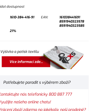
ídat dostupnost
1610-384-416-91
EAN:
161038441691
8591940323578
8591940323585
21%
Potřebujete poradit s výběrem zboží?
Kontaktujte nás telefonicky 800 887 777
Využijte našeho online chatu!
Vrácení zboží zdarma na jakékoliv naší prodejně?