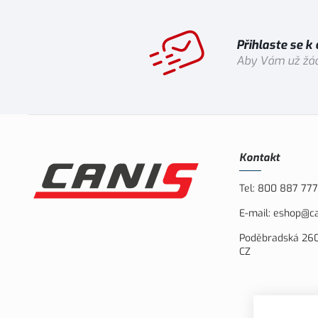
Přihlaste se k
Aby Vám už žád
Kontakt
Tel:
800 887 777
E-mail:
eshop@ca
Poděbradská 260
CZ