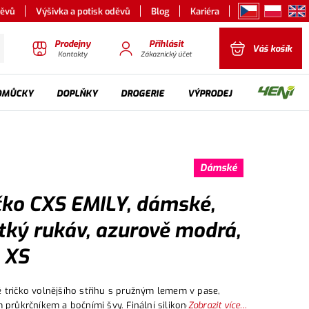
děvů
Výšivka a potisk oděvů
Blog
Kariéra
Prodejny
Přihlásit
Váš košík
Kontakty
Zákaznický účet
OMŮCKY
DOPLŇKY
DROGERIE
VÝPRODEJ
Dámské
čko CXS EMILY, dámské,
tký rukáv, azurově modrá,
. XS
tričko volnějšího střihu s pružným lemem v pase,
 průkrčníkem a bočními švy. Finální silikonová úprava
Zobrazit více...