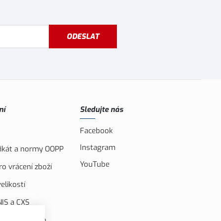
ODESLAT
ní
Sledujte nás
Facebook
Instagram
ifikát a normy OOPP
YouTube
o vrácení zboží
elikostí
IS a CXS
ufinancováno