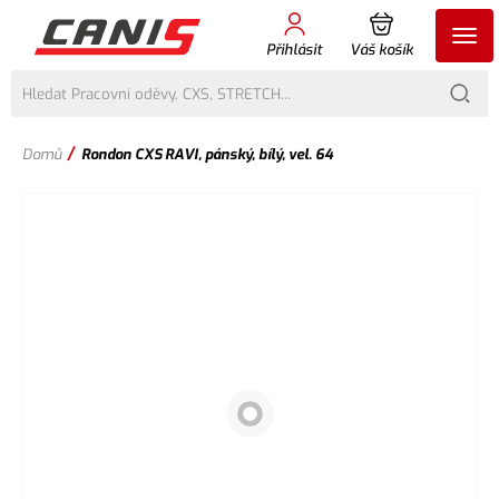
Přihlásit
Váš košík
/
Domů
Rondon CXS RAVI, pánský, bílý, vel. 64