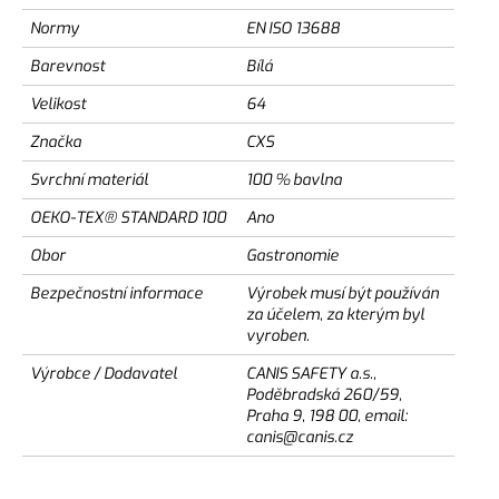
Normy
EN ISO 13688
Barevnost
Bílá
Velikost
64
Značka
CXS
Svrchní materiál
100 % bavlna
OEKO-TEX® STANDARD 100
Ano
Obor
Gastronomie
Bezpečnostní informace
Výrobek musí být používán
za účelem, za kterým byl
vyroben.
Výrobce / Dodavatel
CANIS SAFETY a.s.,
Poděbradská 260/59,
Praha 9, 198 00, email:
canis@canis.cz