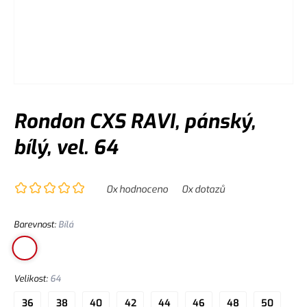
Rondon CXS RAVI, pánský,
bílý, vel. 64
0
x hodnoceno
0
x dotazů
Barevnost
:
Bílá
Velikost
:
64
36
38
40
42
44
46
48
50