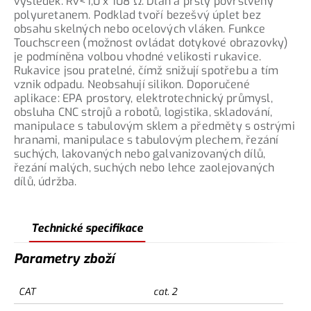
výsledek: Rv<1,0 x 108 Ω. Dlaň a prsty povrstveny
polyuretanem. Podklad tvoří bezešvý úplet bez
obsahu skelných nebo ocelových vláken. Funkce
Touchscreen (možnost ovládat dotykové obrazovky)
je podmíněna volbou vhodné velikosti rukavice.
Rukavice jsou pratelné, čímž snižují spotřebu a tím
vznik odpadu. Neobsahují silikon. Doporučené
aplikace: EPA prostory, elektrotechnický průmysl,
obsluha CNC strojů a robotů, logistika, skladování,
manipulace s tabulovým sklem a předměty s ostrými
hranami, manipulace s tabulovým plechem, řezání
suchých, lakovaných nebo galvanizovaných dílů,
řezání malých, suchých nebo lehce zaolejovaných
dílů, údržba.
Technické specifikace
Parametry zboží
CAT
cat. 2