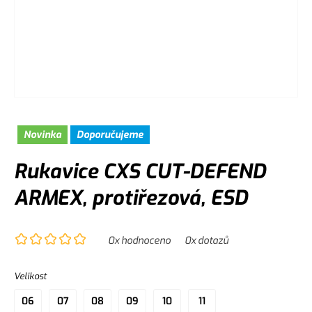
Novinka
Doporučujeme
Rukavice CXS CUT-DEFEND
ARMEX, protiřezová, ESD
0
x hodnoceno
0
x dotazů
Velikost
06
07
08
09
10
11