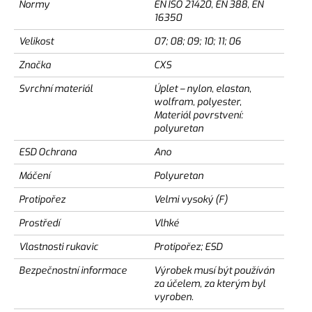
Normy
EN ISO 21420, EN 388, EN
16350
Velikost
07; 08; 09; 10; 11; 06
Značka
CXS
Svrchní materiál
Úplet – nylon, elastan,
wolfram, polyester,
Materiál povrstvení:
polyuretan
ESD Ochrana
Ano
Máčení
Polyuretan
Protipořez
Velmi vysoký (F)
Prostředí
Vlhké
Vlastnosti rukavic
Protipořez; ESD
Bezpečnostní informace
Výrobek musí být používán
za účelem, za kterým byl
vyroben.