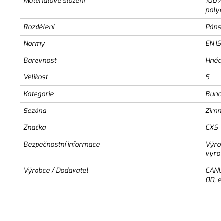
Materiálové složení
100%
poly
Rozdělení
Páns
Normy
EN I
Barevnost
Hněd
Velikost
S
Kategorie
Bun
Sezóna
Zimn
Značka
CXS
Bezpečnostní informace
Výro
vyro
Výrobce / Dodavatel
CANI
00, 