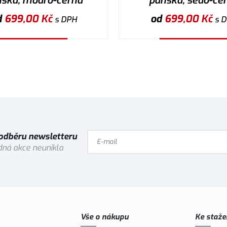
ská, modro-černá
pánská, šedo-če
d
699,00
Kč
od
699,00
Kč
s DPH
s 
Vybrat variantu
Vybrat variantu
 odběru newsletteru
ná akce neunikla
Vše o nákupu
Ke staže