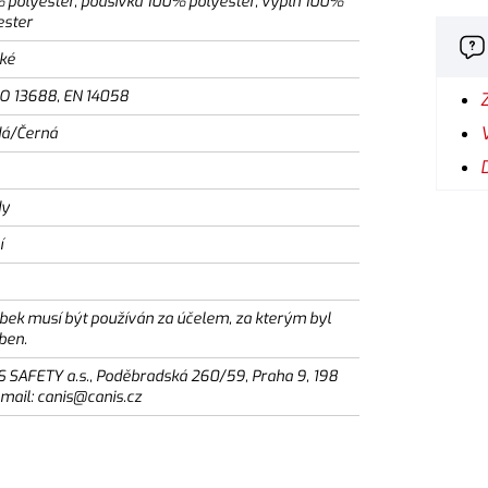
 polyester, podšívka 100% polyester, výplň 100%
ester
ké
SO 13688, EN 14058
á/Černá
dy
í
bek musí být používán za účelem, za kterým byl
ben.
S SAFETY a.s., Poděbradská 260/59, Praha 9, 198
email: canis@canis.cz