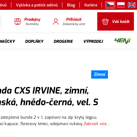
děvů
Výšivka a potisk oděvů
Blog
Kariéra
Prodejny
Přihlásit
Váš košík
Kontakty
Zákaznický účet
OMŮCKY
DOPLŇKY
DROGERIE
VÝPRODEJ
Zimní
da CXS IRVINE, zimní,
ská, hnědo-černá, vel. S
zateplená bunda 2 v 1, zapínaní na zip krytý légou,
cí kapuce, fleecový límec, odepínací rukávy,
Zobrazit více...
atelné manžety na rukávech, plastové poutko pod
náprsní kapsou, stahování v dolním okraji, lepené švy,