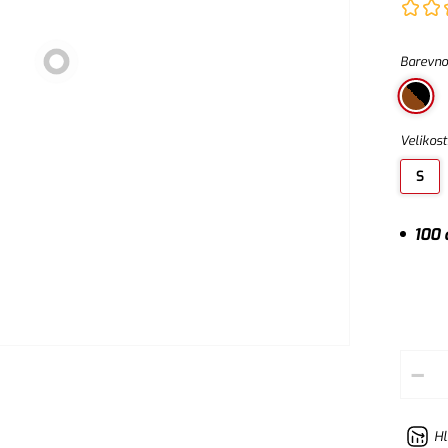
reflexn
Barevno
Velikost
S
100 
–
Hl