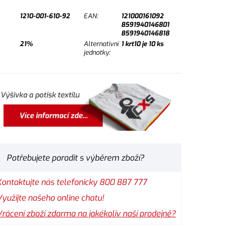
1210-001-610-92
EAN:
121000161092
8591940146801
8591940146818
21%
Alternativní
1
krt10 je
10
ks
jednotky:
Potřebujete poradit s výběrem zboží?
Kontaktujte nás telefonicky 800 887 777
Využijte našeho online chatu!
Vrácení zboží zdarma na jakékoliv naší prodejně?