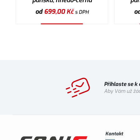
pánská, hnědo-černá
pán
od
699,00
Kč
o
s DPH
Vybrat variantu
Přihlaste se k
Aby Vám už žád
Kontakt