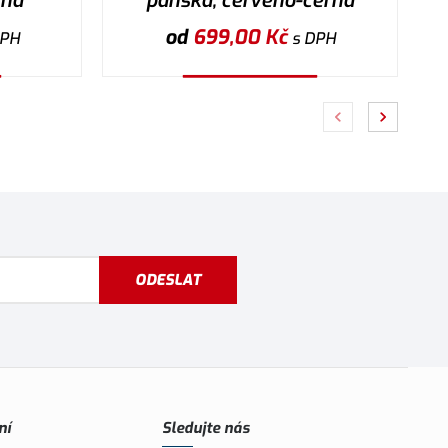
rná
pánská, červeno-černá
od
699,00
Kč
DPH
s DPH
Vybrat variantu
ODESLAT
ní
Sledujte nás