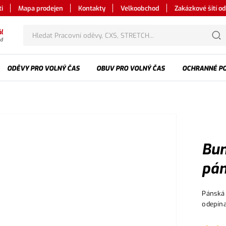
i
Mapa prodejen
Kontakty
Velkoobchod
Zakázkové šití o
l
od
ODĚVY PRO VOLNÝ ČAS
OBUV PRO VOLNÝ ČAS
OCHRANNÉ P
Bun
pán
Pánská 
odepína
regulov
pravou 