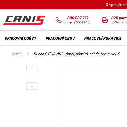
O společnost
800 887 777
B2B portá
po - pá (7:00-15:00)
Velkoobch
PRACOVNÍ ODĚVY
PRACOVNÍ OBUV
PRACOVNÍ RUKAVICE
/
Domů
Bunda CXS IRVINE, zimní, pánská, hnědo-černá, vel. S