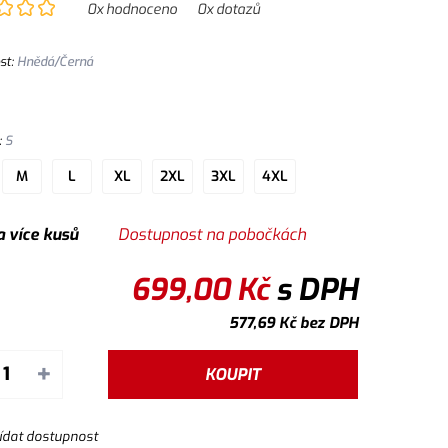
0
x hodnoceno
0
x dotazů
í doplňky. Kaps
st
:
Hnědá/Černá
:
S
M
L
XL
2XL
3XL
4XL
a více kusů
Dostupnost na pobočkách
699,00
Kč
s DPH
577,69
Kč
bez DPH
+
KOUPIT
ídat dostupnost