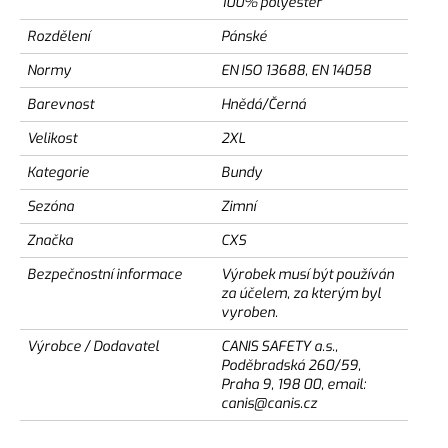
100% polyester
Rozdělení
Pánské
Normy
EN ISO 13688, EN 14058
Barevnost
Hnědá/Černá
Velikost
2XL
Kategorie
Bundy
Sezóna
Zimní
Značka
CXS
Bezpečnostní informace
Výrobek musí být používán
za účelem, za kterým byl
vyroben.
Výrobce / Dodavatel
CANIS SAFETY a.s.,
Poděbradská 260/59,
Praha 9, 198 00, email:
canis@canis.cz