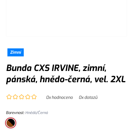
Zimní
Bunda CXS IRVINE, zimní,
pánská, hnědo-černá, vel. 2XL
0
x hodnoceno
0
x dotazů
Barevnost
:
Hnědá/Černá