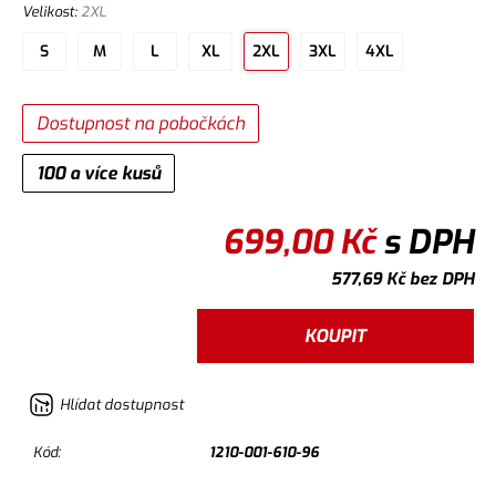
Velikost
:
2XL
S
M
L
XL
2XL
3XL
4XL
Dostupnost na pobočkách
100 a více kusů
699,00
Kč
s DPH
577,69
Kč
bez DPH
KOUPIT
Hlídat dostupnost
Kód:
1210-001-610-96