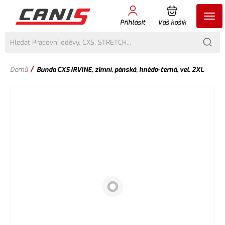
Přihlásit
Váš košík
/
Domů
Bunda CXS IRVINE, zimní, pánská, hnědo-černá, vel. 2XL