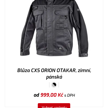
Blůza CXS ORION OTAKAR, zimní,
pánská
od
999,00
Kč
s DPH
Vybrat variantu