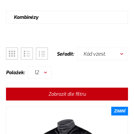
Kombinézy
Kód vzest.
Seřadit:
12
Položek:
Zobrazit dle filtru
ZIMNÍ