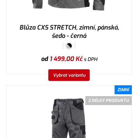
Blůza CXS STRETCH, zimní, pánská,
šedo - černá
od
1 499,00
Kč
s DPH
Vybrat variantu
ZIMNÍ
2 DÉLKY PRODUKTU