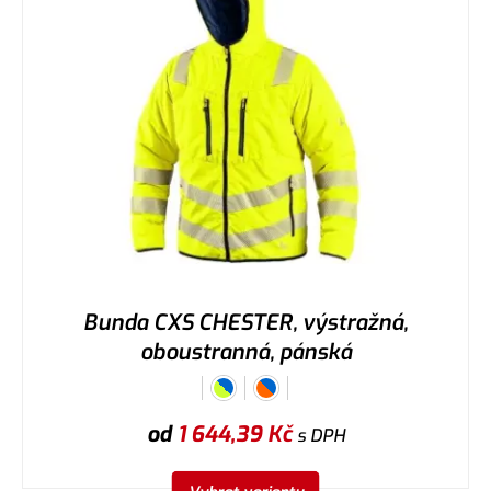
Bunda CXS CHESTER, výstražná,
oboustranná, pánská
od
1 644,39
Kč
s DPH