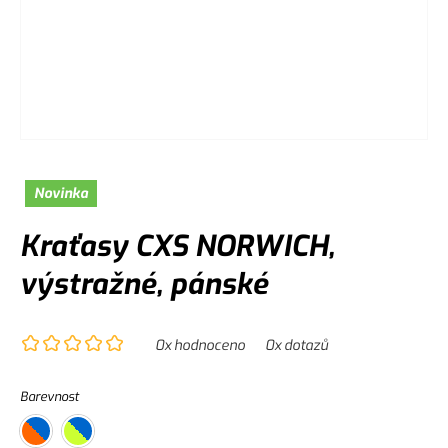
Novinka
Kraťasy CXS NORWICH,
výstražné, pánské
0
x hodnoceno
0
x dotazů
Barevnost