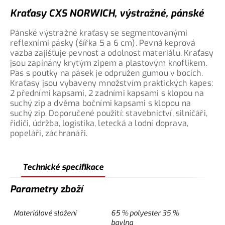
Kraťasy CXS NORWICH, výstražné, pánské
Pánské výstražné kraťasy se segmentovanými
reflexními pásky (šířka 5 a 6 cm). Pevná keprová
vazba zajišťuje pevnost a odolnost materiálu. Kraťasy
jsou zapínány krytým zipem a plastovým knoflíkem.
Pas s poutky na pásek je odpružen gumou v bocích.
Kraťasy jsou vybaveny množstvím praktických kapes:
2 předními kapsami, 2 zadními kapsami s klopou na
suchý zip a dvěma bočními kapsami s klopou na
suchý zip. Doporučené použití: stavebnictví, silničáři,
řidiči, údržba, logistika, letecká a lodní doprava,
popeláři, záchranáři.
Technické specifikace
Parametry zboží
Materiálové složení
65 % polyester 35 %
bavlna