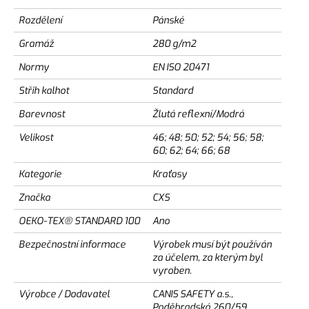
Rozdělení
Pánské
Gramáž
280 g/m2
Normy
EN ISO 20471
Střih kalhot
Standard
Barevnost
Žlutá reflexní/Modrá
Velikost
46; 48; 50; 52; 54; 56; 58;
60; 62; 64; 66; 68
Kategorie
Kraťasy
Značka
CXS
OEKO-TEX® STANDARD 100
Ano
Bezpečnostní informace
Výrobek musí být používán
za účelem, za kterým byl
vyroben.
Výrobce / Dodavatel
CANIS SAFETY a.s.,
Poděbradská 260/59,