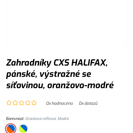
Zahradníky CXS HALIFAX,
pánské, výstražné se
síťovinou, oranžovo-modré
0
x hodnoceno
0
x dotazů
Barevnost
:
Oranžová reflexní, Modrá