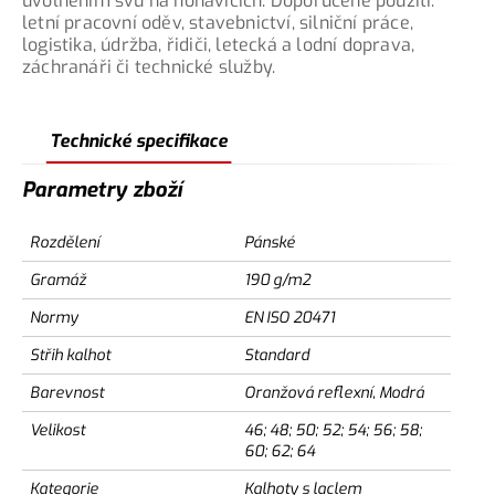
uvolněním švu na nohavicích. Doporučené použití:
letní pracovní oděv, stavebnictví, silniční práce,
logistika, údržba, řidiči, letecká a lodní doprava,
záchranáři či technické služby.
Technické specifikace
Parametry zboží
Rozdělení
Pánské
Gramáž
190 g/m2
Normy
EN ISO 20471
Střih kalhot
Standard
Barevnost
Oranžová reflexní, Modrá
Velikost
46; 48; 50; 52; 54; 56; 58;
60; 62; 64
Kategorie
Kalhoty s laclem