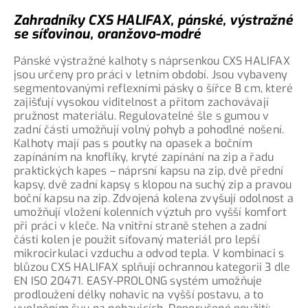
Zahradníky CXS HALIFAX, pánské, výstražné
se síťovinou, oranžovo-modré
Pánské výstražné kalhoty s náprsenkou CXS HALIFAX
jsou určeny pro práci v letním období. Jsou vybaveny
segmentovanými reflexními pásky o šířce 8 cm, které
zajišťují vysokou viditelnost a přitom zachovávají
pružnost materiálu. Regulovatelné šle s gumou v
zadní části umožňují volný pohyb a pohodlné nošení.
Kalhoty mají pas s poutky na opasek a bočním
zapínáním na knoflíky, kryté zapínání na zip a řadu
praktických kapes – náprsní kapsu na zip, dvě přední
kapsy, dvě zadní kapsy s klopou na suchý zip a pravou
boční kapsu na zip. Zdvojená kolena zvyšují odolnost a
umožňují vložení kolenních výztuh pro vyšší komfort
při práci v kleče. Na vnitřní straně stehen a zadní
části kolen je použit síťovaný materiál pro lepší
mikrocirkulaci vzduchu a odvod tepla. V kombinaci s
blůzou CXS HALIFAX splňují ochrannou kategorii 3 dle
EN ISO 20471. EASY-PROLONG systém umožňuje
prodloužení délky nohavic na vyšší postavu, a to