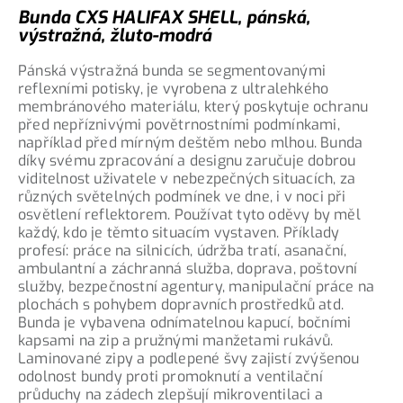
Bunda CXS HALIFAX SHELL, pánská,
výstražná, žluto-modrá
Pánská výstražná bunda se segmentovanými
reflexními potisky, je vyrobena z ultralehkého
membránového materiálu, který poskytuje ochranu
před nepříznivými povětrnostními podmínkami,
například před mírným deštěm nebo mlhou. Bunda
díky svému zpracování a designu zaručuje dobrou
viditelnost uživatele v nebezpečných situacích, za
různých světelných podmínek ve dne, i v noci při
osvětlení reflektorem. Používat tyto oděvy by měl
každý, kdo je těmto situacím vystaven. Příklady
profesí: práce na silnicích, údržba tratí, asanační,
ambulantní a záchranná služba, doprava, poštovní
služby, bezpečnostní agentury, manipulační práce na
plochách s pohybem dopravních prostředků atd.
Bunda je vybavena odnímatelnou kapucí, bočními
kapsami na zip a pružnými manžetami rukávů.
Laminované zipy a podlepené švy zajistí zvýšenou
odolnost bundy proti promoknutí a ventilační
průduchy na zádech zlepšují mikroventilaci a