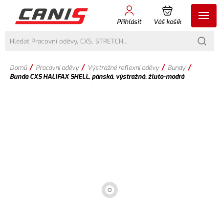
Přihlásit
Váš košík
/
/
/
/
Domů
Pracovní oděvy
Výstražné reflexní oděvy
Bundy
Bunda CXS HALIFAX SHELL, pánská, výstražná, žluto-modrá