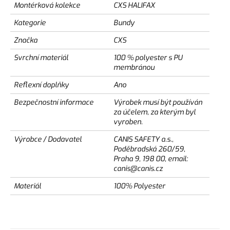
Montérková kolekce
CXS HALIFAX
Kategorie
Bundy
Značka
CXS
Svrchní materiál
100 % polyester s PU
membránou
Reflexní doplňky
Ano
Bezpečnostní informace
Výrobek musí být používán
za účelem, za kterým byl
vyroben.
Výrobce / Dodavatel
CANIS SAFETY a.s.,
Poděbradská 260/59,
Praha 9, 198 00, email:
canis@canis.cz
Materiál
100% Polyester