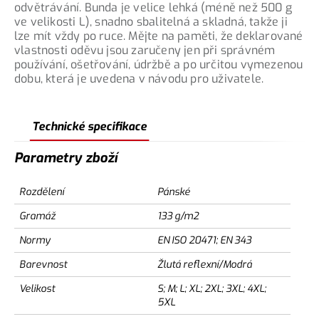
odvětrávání. Bunda je velice lehká (méně než 500 g
ve velikosti L), snadno sbalitelná a skladná, takže ji
lze mít vždy po ruce. Mějte na paměti, že deklarované
vlastnosti oděvu jsou zaručeny jen při správném
používání, ošetřování, údržbě a po určitou vymezenou
dobu, která je uvedena v návodu pro uživatele.
Technické specifikace
Parametry zboží
Rozdělení
Pánské
Gramáž
133 g/m2
Normy
EN ISO 20471; EN 343
Barevnost
Žlutá reflexní/Modrá
Velikost
S; M; L; XL; 2XL; 3XL; 4XL;
5XL