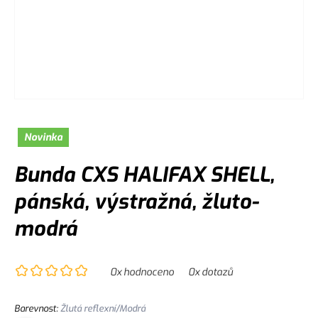
Novinka
Bunda CXS HALIFAX SHELL,
pánská, výstražná, žluto-
modrá
0
x hodnoceno
0
x dotazů
Barevnost
:
Žlutá reflexní/Modrá