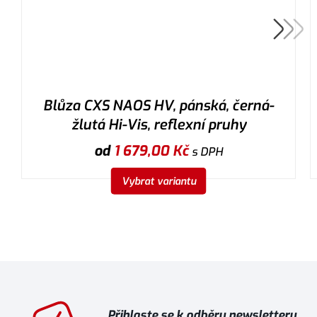
Blůza CXS NAOS HV, pánská, černá-
žlutá Hi-Vis, reflexní pruhy
od
1 679,00
Kč
s DPH
Vybrat variantu
Přihlaste se k odběru newsletteru