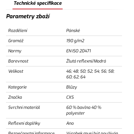
Technické specifikace
Parametry zboží
Rozdělení
Pánské
Gramáž
190 g/m2
Normy
EN ISO 20471
Barevnost
Žlutá reflexní/Modrá
Velikost
46; 48; 50; 52; 54; 56; 58;
60; 62; 64
Kategorie
Blůzy
Značka
CXS
Svrchní materiál
60 % bavlna 40 %
polyester
Reflexní doplňky
Ano
Bezpečnostní informace
Výrobek musí být používán