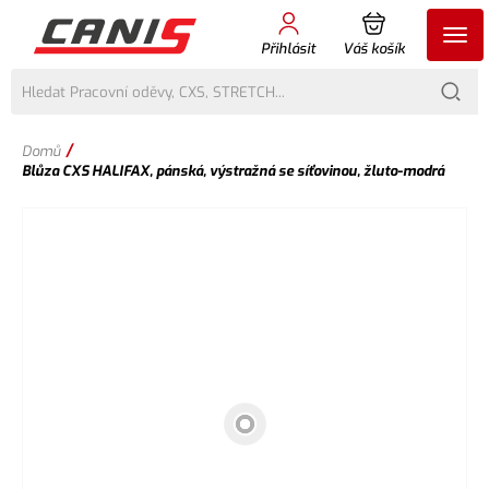
Přihlásit
Váš košík
/
Domů
Blůza CXS HALIFAX, pánská, výstražná se síťovinou, žluto-modrá