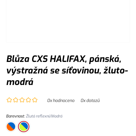
Blůza CXS HALIFAX, pánská,
výstražná se síťovinou, žluto-
modrá
0
x hodnoceno
0
x dotazů
Barevnost
:
Žlutá reflexní/Modrá