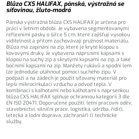
Blůza CXS HALIFAX, pánská, výstražná se
síťovinou, žluto-modrá
Pánská výstražná blůza CXS HALIFAX je určena pro
práci v letním období. Je vybavena segmentovanými
reflexními pásky o šířce 5 cm, které zajišťují vysokou
viditelnost a přitom zachovávají pružnost materiálu.
Blůza má zapínání na zip, které je kryté klopou s
kovovými druky. Je vybavena náprsními kapsami s
klopou na suchý zip a skrytými kapsami na zip, a také
bočními kapsami na zip. Manžety rukávů a spodní lem
lze jednoduše utáhnout pomocí suchého zipu. V
podpaží a na zádech je použit síťovaný materiál pro
lepší mikrocirkulaci vzduchu a odvod tepla. V
kombinaci s kalhotami nebo kalhotami s náprsenkou
blůza CXS HALIFAX splňuje ochrannou kategorii 3 dle
EN ISO 20471. Doporučené použití: letní pracovní oděv,
stavebnictví, silniční práce, logistika, údržba, řidiči,
letecká a lodní doprava, záchranáři či technické
služby.