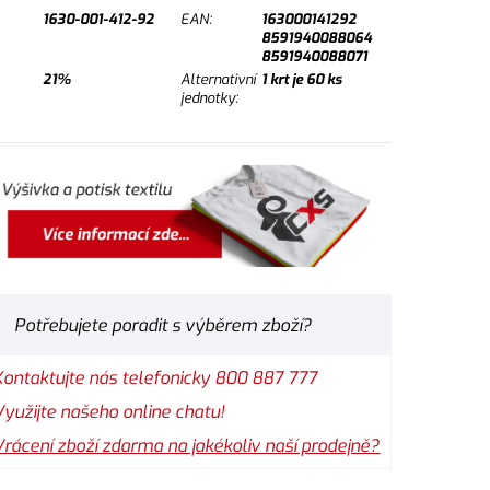
1630-001-412-92
EAN:
163000141292
8591940088064
8591940088071
21%
Alternativní
1
krt je
60
ks
jednotky:
Potřebujete poradit s výběrem zboží?
Kontaktujte nás telefonicky 800 887 777
Využijte našeho online chatu!
Vrácení zboží zdarma na jakékoliv naší prodejně?