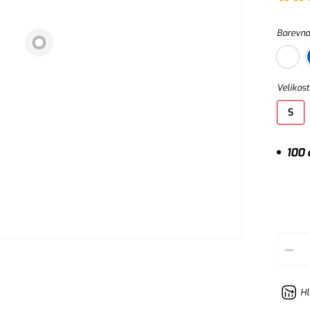
Barevno
Velikost
S
100 
–
Hl