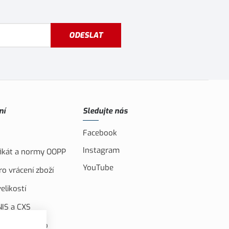
ODESLAT
ní
Sledujte nás
Facebook
Instagram
ifikát a normy OOPP
YouTube
o vrácení zboží
elikostí
IS a CXS
ufinancováno