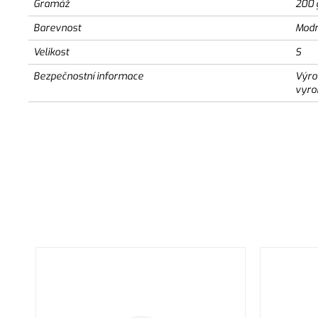
Gramáž
200 
Barevnost
Modr
Velikost
S
Bezpečnostní informace
Výro
vyro