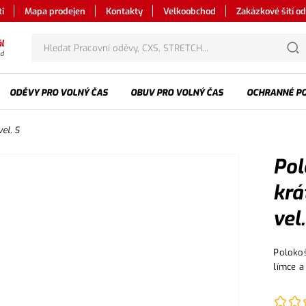
i
Mapa prodejen
Kontakty
Velkoobchod
Zakázkové šití o
l
od
ODĚVY PRO VOLNÝ ČAS
OBUV PRO VOLNÝ ČAS
OCHRANNÉ P
el. S
Pol
krá
vel.
Polokoš
límce a
postran