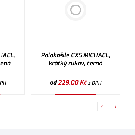
HAEL,
Polokošile CXS MICHAEL,
vená
krátký rukáv, černá
od
229,00
Kč
DPH
s DPH
Vybrat variantu