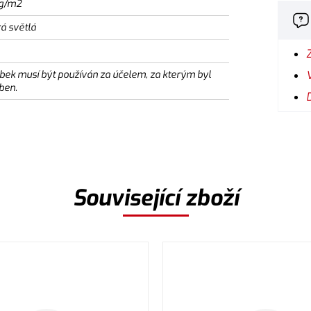
g/m2
á světlá
bek musí být používán za účelem, za kterým byl
ben.
Související zboží