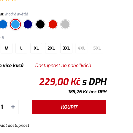
st
:
Modrá světlá
:
S
M
L
XL
2XL
3XL
4XL
5XL
a více kusů
Dostupnost na pobočkách
229,00
Kč
s DPH
189,26
Kč
bez DPH
+
KOUPIT
ídat dostupnost