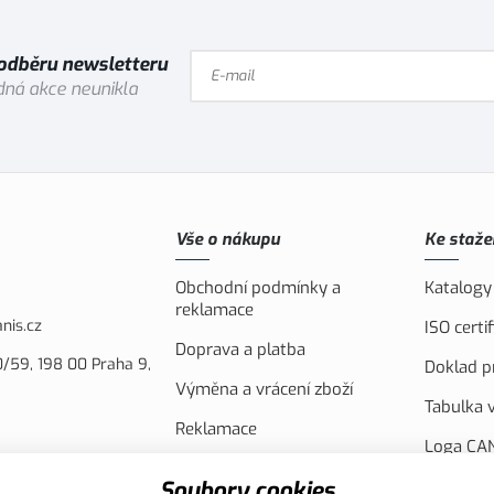
 odběru newsletteru
ná akce neunikla
Vše o nákupu
Ke staže
Obchodní podmínky a
Katalogy
reklamace
nis.cz
ISO cert
Doprava a platba
/59, 198 00 Praha 9,
Doklad pr
Výměna a vrácení zboží
Tabulka v
Reklamace
Loga CAN
Náhradní plnění
FVE Spol
Soubory cookies