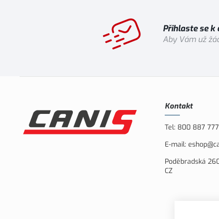
Přihlaste se k
Aby Vám už žád
Kontakt
Tel:
800 887 777
E-mail:
eshop@ca
Poděbradská 260
CZ