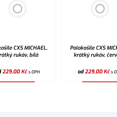
košile CXS MICHAEL,
Polokošile CXS MIC
rátký rukáv, bílá
krátký rukáv, čer
d
229,00
Kč
od
229,00
Kč
s DPH
s 
Vybrat variantu
Vybrat variantu