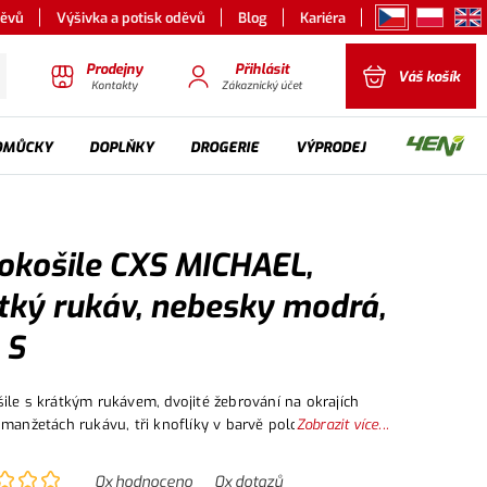
děvů
Výšivka a potisk oděvů
Blog
Kariéra
Prodejny
Přihlásit
Váš košík
Kontakty
Zákaznický účet
OMŮCKY
DOPLŇKY
DROGERIE
VÝPRODEJ
okošile CXS MICHAEL,
tký rukáv, nebesky modrá,
 S
ile s krátkým rukávem, dvojité žebrování na okrajích
 manžetách rukávu, tři knoflíky v barvě polokošile,
Zobrazit více...
ní švy.
0
x hodnoceno
0
x dotazů