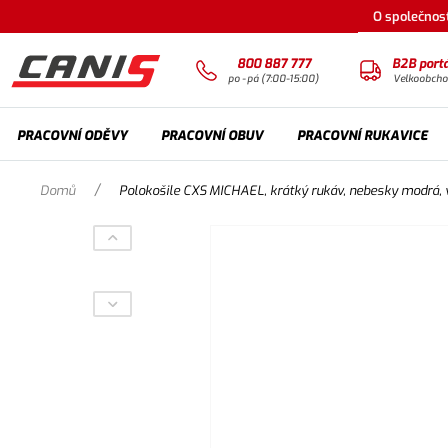
O společnost
800 887 777
B2B portá
po - pá (7:00-15:00)
Velkoobch
PRACOVNÍ ODĚVY
PRACOVNÍ OBUV
PRACOVNÍ RUKAVICE
/
Domů
Polokošile CXS MICHAEL, krátký rukáv, nebesky modrá, v