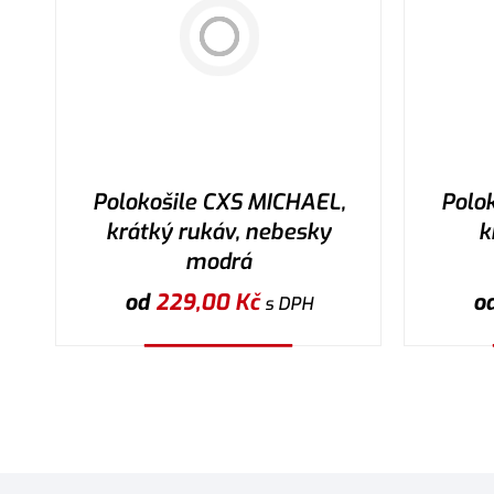
Polokošile CXS MICHAEL,
Polo
krátký rukáv, nebesky
k
modrá
od
229,00
Kč
o
s DPH
Vybrat variantu