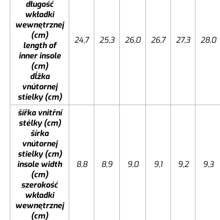
długość
wkładki
wewnętrznej
(cm)
24,7
25,3
26,0
26,7
27,3
28,0
length of
inner insole
(cm)
dĺžka
vnútornej
stielky (cm)
šířka vnitřní
stélky (cm)
šírka
vnútornej
stielky (cm)
insole width
8,8
8,9
9,0
9,1
9,2
9,3
(cm)
szerokość
wkładki
wewnętrznej
(cm)