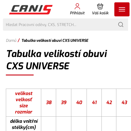
Přihlásit
Váš košík
/
Domů
Tabulka velikostí obuvi CXS UNIVERSE
Tabulka velikostí obuvi
CXS UNIVERSE
velikost
velkosť
38
39
40
41
42
43
size
rozmiar
délka vnitřní
stélky(cm)