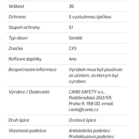
Velikost
36
Ochrana
S vyztuženou špičkou
Stupeň ochrany
S1
Typ obuvi
Sandál
Značka
CXS
Reflexní doplňky
Ano
Bezpečnostní informace
Výrobek musí být používán
za účelem, za kterým byl
vyroben.
Výrobce / Dodavatel
CANIS SAFETY a.s.,
Poděbradská 260/59,
Praha 9, 198 00, email:
canis@canis.cz
Druh špice
Ocelová špice
Vlastnosti podešve
Antistatická podešev;
Protiskluzová podešev;