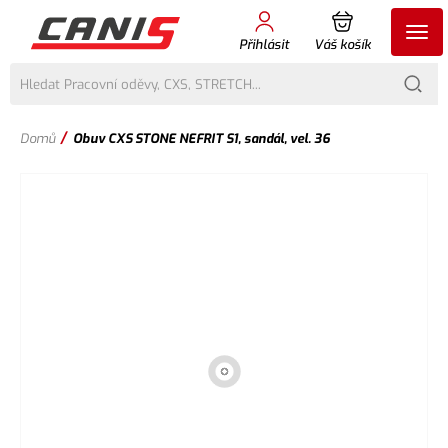
Přihlásit
Váš košík
/
Domů
Obuv CXS STONE NEFRIT S1, sandál, vel. 36