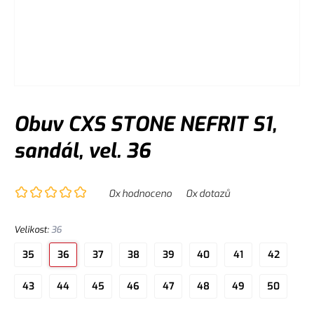
Obuv CXS STONE NEFRIT S1,
sandál, vel. 36
0
x hodnoceno
0
x dotazů
Velikost
:
36
35
36
37
38
39
40
41
42
43
44
45
46
47
48
49
50