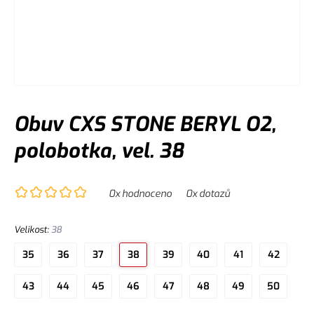
Obuv CXS STONE BERYL O2,
polobotka, vel. 38
0
x hodnoceno
0
x dotazů
Velikost
:
38
35
36
37
38
39
40
41
42
43
44
45
46
47
48
49
50