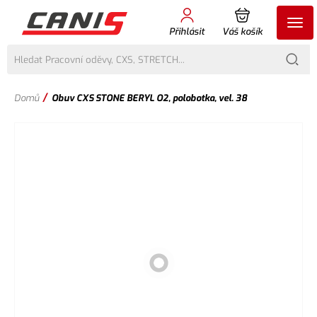
Přihlásit
Váš košík
/
Domů
Obuv CXS STONE BERYL O2, polobotka, vel. 38