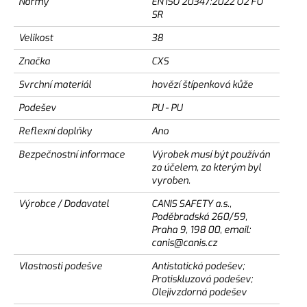
Normy
EN ISO 20347:2022 O2 FO
SR
Velikost
38
Značka
CXS
Svrchní materiál
hovězí štípenková kůže
Podešev
PU - PU
Reflexní doplňky
Ano
Bezpečnostní informace
Výrobek musí být používán
za účelem, za kterým byl
vyroben.
Výrobce / Dodavatel
CANIS SAFETY a.s.,
Poděbradská 260/59,
Praha 9, 198 00, email:
canis@canis.cz
Vlastnosti podešve
Antistatická podešev;
Protiskluzová podešev;
Olejivzdorná podešev