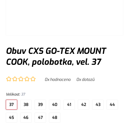
Obuv CXS GO-TEX MOUNT
COOK, polobotka, vel. 37
0
x hodnoceno
0
x dotazů
Velikost
:
37
37
38
39
40
41
42
43
44
45
46
47
48