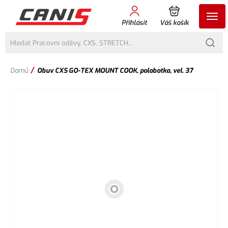
Přihlásit
Váš košík
/
Domů
Obuv CXS GO-TEX MOUNT COOK, polobotka, vel. 37