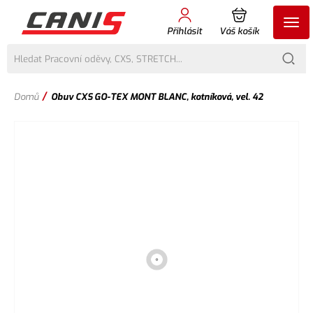
Přihlásit
Váš košík
/
Domů
Obuv CXS GO-TEX MONT BLANC, kotníková, vel. 42