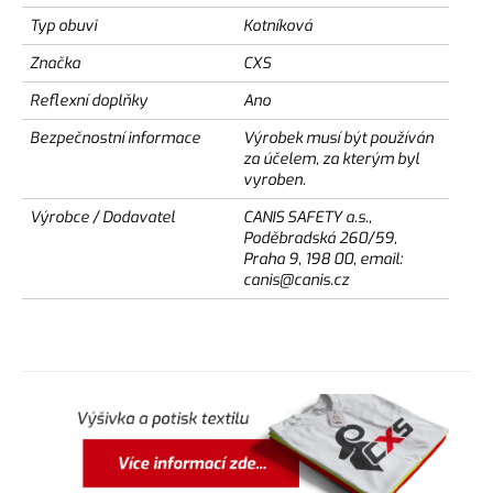
Typ obuvi
Kotníková
Značka
CXS
Reflexní doplňky
Ano
Bezpečnostní informace
Výrobek musí být používán
za účelem, za kterým byl
vyroben.
Výrobce / Dodavatel
CANIS SAFETY a.s.,
Poděbradská 260/59,
Praha 9, 198 00, email:
canis@canis.cz