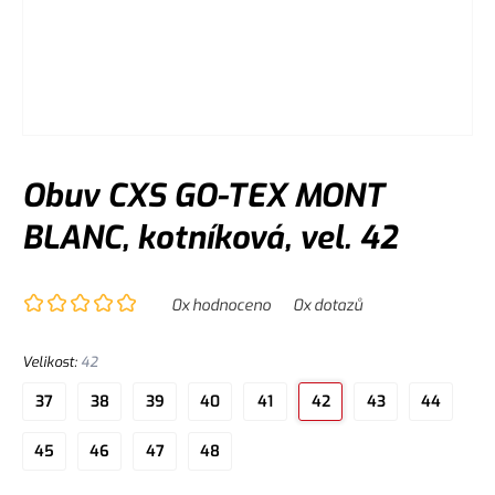
Obuv CXS GO-TEX MONT
BLANC, kotníková, vel. 42
0
x hodnoceno
0
x dotazů
Velikost
:
42
37
38
39
40
41
42
43
44
45
46
47
48