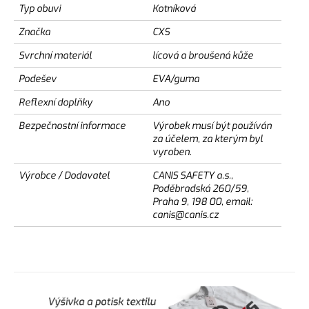
Typ obuvi
Kotníková
Značka
CXS
Svrchní materiál
lícová a broušená kůže
Podešev
EVA/guma
Reflexní doplňky
Ano
Bezpečnostní informace
Výrobek musí být používán
za účelem, za kterým byl
vyroben.
Výrobce / Dodavatel
CANIS SAFETY a.s.,
Poděbradská 260/59,
Praha 9, 198 00, email:
canis@canis.cz