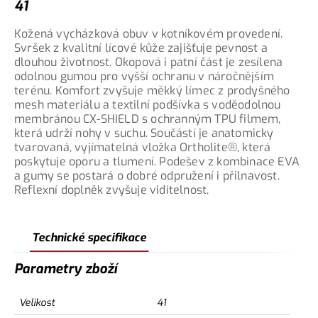
41
Kožená vycházková obuv v kotníkovém provedení.
Svršek z kvalitní lícové kůže zajišťuje pevnost a
dlouhou životnost. Okopová i patní část je zesílena
odolnou gumou pro vyšší ochranu v náročnějším
terénu. Komfort zvyšuje měkký límec z prodyšného
mesh materiálu a textilní podšívka s voděodolnou
membránou CX-SHIELD s ochranným TPU filmem,
která udrží nohy v suchu. Součástí je anatomicky
tvarovaná, vyjímatelná vložka Ortholite®, která
poskytuje oporu a tlumení. Podešev z kombinace EVA
a gumy se postará o dobré odpružení i přilnavost.
Reflexní doplněk zvyšuje viditelnost.
Technické specifikace
Parametry zboží
Velikost
41