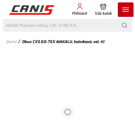
Přihlásit
Váš košík
/
Domů
Obuv CXS GO-TEX MAKALU, kotníková, vel. 41