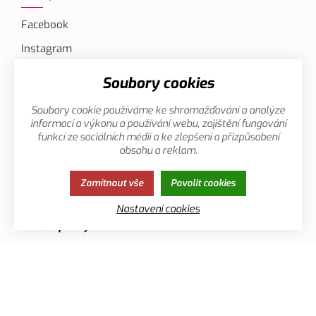
Facebook
Instagram
YouTube
Soubory cookies
Soubory cookie používáme ke shromažďování a analýze
informací o výkonu a používání webu, zajištění fungování
Kontakt
funkcí ze sociálních médií a ke zlepšení a přizpůsobení
obsahu a reklam.
Poděbradská 260/59, 198
Tel:
800 887 777
00 Praha 9, CZ
E-mail:
eshop@canis.cz
Zamítnout vše
Povolit cookies
Nastavení cookies
Možnosti platby
Zásady ochrany osobních údajů
Cookies