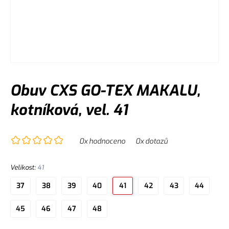
Obuv CXS GO-TEX MAKALU,
kotníková, vel. 41
0
x hodnoceno
0
x dotazů
Velikost
:
41
37
38
39
40
41
42
43
44
45
46
47
48