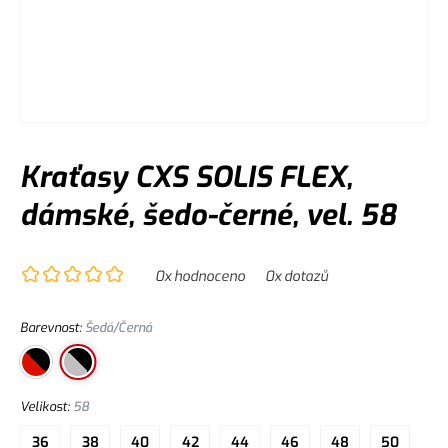
Kraťasy CXS SOLIS FLEX,
dámské, šedo-černé, vel. 58
0
x hodnoceno
0
x dotazů
Barevnost
:
Šedá/Černá
Velikost
:
58
36
38
40
42
44
46
48
50