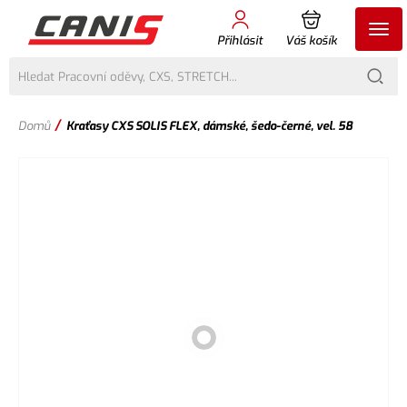
Přihlásit
Váš košík
/
Domů
Kraťasy CXS SOLIS FLEX, dámské, šedo-černé, vel. 58