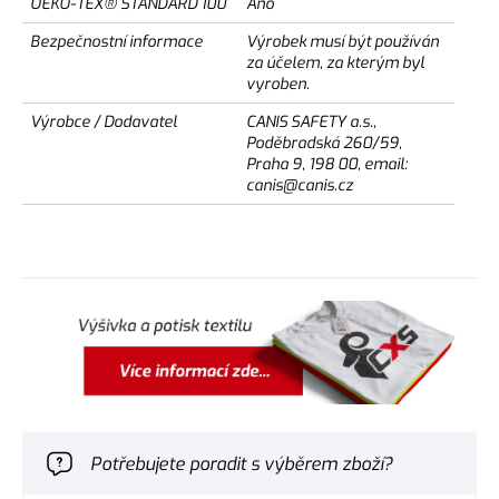
OEKO-TEX® STANDARD 100
Ano
Bezpečnostní informace
Výrobek musí být používán
za účelem, za kterým byl
vyroben.
Výrobce / Dodavatel
CANIS SAFETY a.s.,
Poděbradská 260/59,
Praha 9, 198 00, email:
canis@canis.cz
Potřebujete poradit s výběrem zboží?