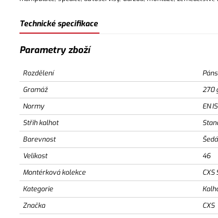
Technické specifikace
Parametry zboží
Rozdělení
Páns
Gramáž
270 
Normy
EN I
Střih kalhot
Stan
Barevnost
Šedá
Velikost
46
Montérková kolekce
CXS 
Kategorie
Kalh
Značka
CXS