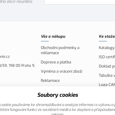
ná akce neunikla
Vše o nákupu
Ke staže
Obchodní podmínky a
Katalogy
reklamace
nis.cz
ISO cert
Doprava a platba
/59, 198 00 Praha 9,
Doklad pr
Výměna a vrácení zboží
Tabulka v
Reklamace
Loga CAN
Náhradní plnění
FVE Spol
Soubory cookies
Akční leták
Evropsko
cookie používáme ke shromažďování a analýze informací o výkonu a 
Reklamní
ištění fungování funkcí ze sociálních médií a ke zlepšení a přizpůsoben
reklam.