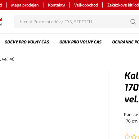
i
Mapa prodejen
Kontakty
Velkoobchod
Zakázkové šití o
l
od
ODĚVY PRO VOLNÝ ČAS
OBUV PRO VOLNÝ ČAS
OCHRANNÉ P
 vel. 46
Kal
170
vel
Pánské 
176 cm.
klínové
zesílen