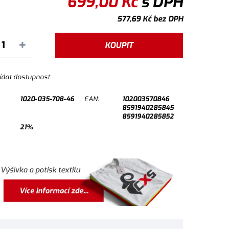
699,00
Kč
s DPH
577,69
Kč
bez DPH
+
KOUPIT
ídat dostupnost
1020-035-708-46
EAN:
102003570846
8591940285845
8591940285852
21%