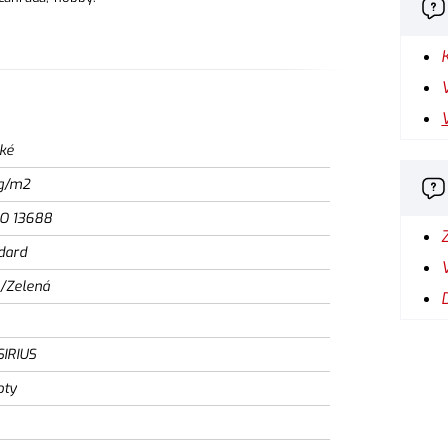
ké
g/m2
SO 13688
dard
/Zelená
SIRIUS
oty