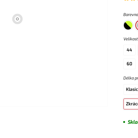
kolenní
Barevno
Velikost
44
60
Délka p
Klasi
Zkrác
Skl