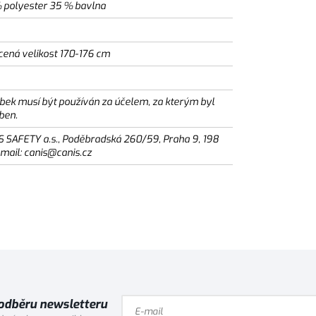
 polyester 35 % bavlna
cená velikost 170-176 cm
bek musí být používán za účelem, za kterým byl
ben.
S SAFETY a.s., Poděbradská 260/59, Praha 9, 198
email: canis@canis.cz
 odběru newsletteru