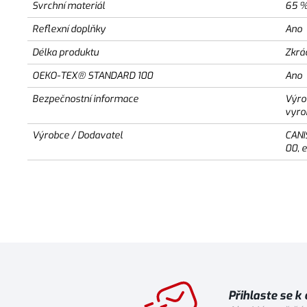
Svrchní materiál
65 %
Reflexní doplňky
Ano
Délka produktu
Zkrá
OEKO-TEX® STANDARD 100
Ano
Bezpečnostní informace
Výro
vyro
Výrobce / Dodavatel
CANI
00, 
Přihlaste se k