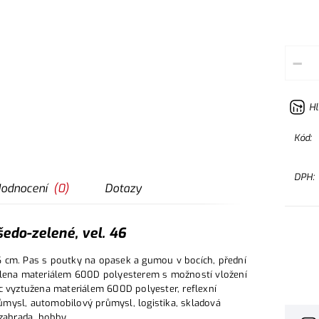
–
Hl
Kód:
DPH:
odnocení
(
0
)
Dotazy
edo-zelené, vel. 46
6 cm. Pas s poutky na opasek a gumou v bocích, přední
sílena materiálem 600D polyesterem s možností vložení
c vyztužena materiálem 600D polyester, reflexní
průmysl, automobilový průmysl, logistika, skladová
 zahrada, hobby.