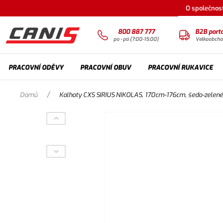
O společnost
800 887 777
B2B portá
po - pá (7:00-15:00)
Velkoobch
PRACOVNÍ ODĚVY
PRACOVNÍ OBUV
PRACOVNÍ RUKAVICE
/
Domů
Kalhoty CXS SIRIUS NIKOLAS, 170cm-176cm, šedo-zelené,