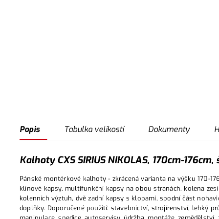
Popis
Tabulka velikostí
Dokumenty
H
Kalhoty CXS SIRIUS NIKOLAS, 170cm-176cm, š
Pánské montérkové kalhoty - zkrácená varianta na výšku 170-17
klínové kapsy, multifunkční kapsy na obou stranách, kolena ze
kolenních výztuh, dvě zadní kapsy s klopami, spodní část nohavi
doplňky. Doporučené použití: stavebnictví, strojírenství, lehký 
manipulace, spedice, autoservisy, údržba, montáže, zemědělství,