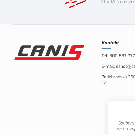
Aby Vám už žád
Kontakt
Tel:
800 887 777
E-mail:
eshop@ca
Poděbradská 260
CZ
Soubory 
webu, zaj