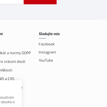
ní
Sledujte nás
Facebook
Instagram
ifikát a normy OOPP
YouTube
o vrácení zboží
elikostí
IS a CXS
ufinancováno
u unií
používání
 videa
í obsahu a