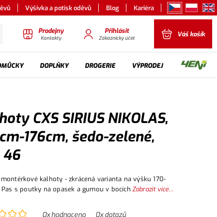
děvů
Výšivka a potisk oděvů
Blog
Kariéra
Prodejny
Přihlásit
Váš košík
Kontakty
Zákaznický účet
OMŮCKY
DOPLŇKY
DROGERIE
VÝPRODEJ
hoty CXS SIRIUS NIKOLAS,
cm-176cm, šedo-zelené,
. 46
montérkové kalhoty - zkrácená varianta na výšku 170-
 Pas s poutky na opasek a gumou v bocích, přední
Zobrazit více...
 kapsy, multifunkční kapsy na obou stranách, kolena
a materiálem 600D polyesterem s možností vložení
0
x hodnoceno
0
x dotazů