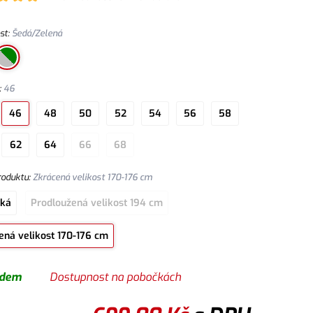
ch výztuh, dv
st
:
Šedá/Zelená
:
46
46
48
50
52
54
56
58
62
64
66
68
roduktu
:
Zkrácená velikost 170-176 cm
cká
Prodloužená velikost 194 cm
ená velikost 170-176 cm
adem
Dostupnost na pobočkách