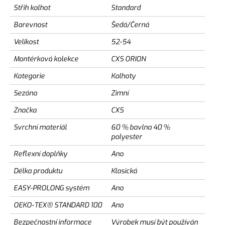
Střih kalhot
Standard
Barevnost
Šedá/Černá
Velikost
52-54
Montérková kolekce
CXS ORION
Kategorie
Kalhoty
Sezóna
Zimní
Značka
CXS
Svrchní materiál
60 % bavlna 40 %
polyester
Reflexní doplňky
Ano
Délka produktu
Klasická
EASY-PROLONG systém
Ano
OEKO-TEX® STANDARD 100
Ano
Bezpečnostní informace
Výrobek musí být používán