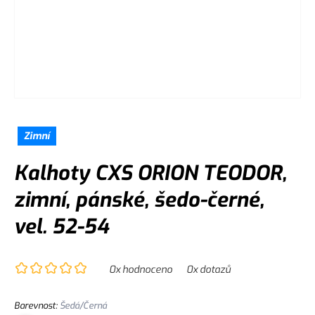
Zimní
Kalhoty CXS ORION TEODOR,
zimní, pánské, šedo-černé,
vel. 52-54
0
x hodnoceno
0
x dotazů
Barevnost
:
Šedá/Černá