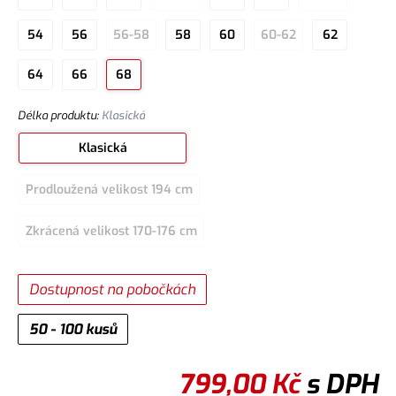
54
56
56-58
58
60
60-62
62
64
66
68
Délka produktu
:
Klasická
Klasická
Prodloužená velikost 194 cm
Zkrácená velikost 170-176 cm
Dostupnost na pobočkách
50 - 100 kusů
799,00
Kč
s DPH