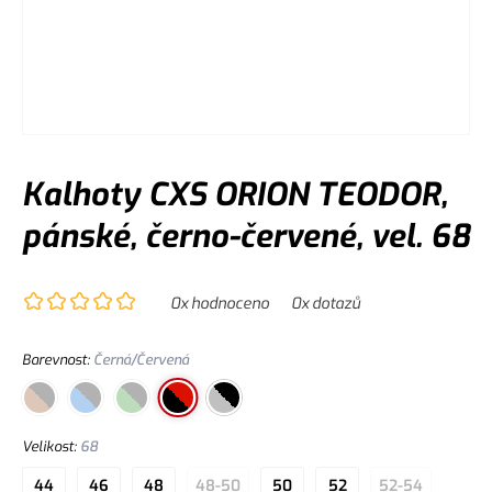
Kalhoty CXS ORION TEODOR,
pánské, černo-červené, vel. 68
0
x hodnoceno
0
x dotazů
Barevnost
:
Černá/Červená
Velikost
:
68
44
46
48
48-50
50
52
52-54