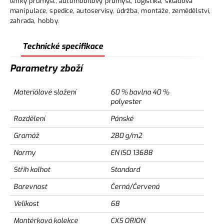
lehký průmysl, automobilový průmysl, logistika, skladová
manipulace, spedice, autoservisy, údržba, montáže, zemědělství,
zahrada, hobby.
Technické specifikace
Parametry zboží
Materiálové složení
60 % bavlna 40 %
polyester
Rozdělení
Pánské
Gramáž
280 g/m2
Normy
EN ISO 13688
Střih kalhot
Standard
Barevnost
Černá/Červená
Velikost
68
Montérková kolekce
CXS ORION