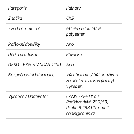
Kategorie
Kalhoty
Značka
CXS
Svrchní materiál
60 % bavlna 40 %
polyester
Reflexní doplňky
Ano
Délka produktu
Klasická
OEKO-TEX® STANDARD 100
Ano
Bezpečnostní informace
Výrobek musí být používán
za účelem, za kterým byl
vyroben.
Výrobce / Dodavatel
CANIS SAFETY a.s.,
Poděbradská 260/59,
Praha 9, 198 00, email:
canis@canis.cz