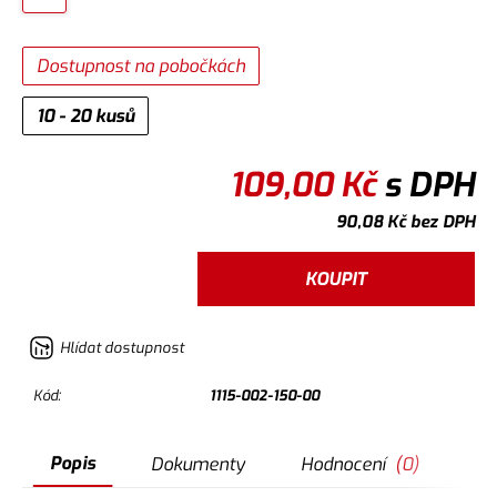
Dostupnost na pobočkách
10 - 20 kusů
109,00
Kč
s DPH
90,08
Kč
bez DPH
KOUPIT
Hlídat dostupnost
Kód:
1115-002-150-00
Popis
Dokumenty
Hodnocení
(
0
)
Do