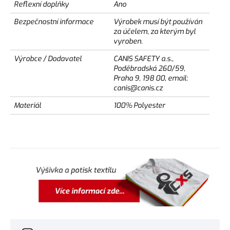
Reflexní doplňky
Ano
Bezpečnostní informace
Výrobek musí být používán
za účelem, za kterým byl
vyroben.
Výrobce / Dodavatel
CANIS SAFETY a.s.,
Poděbradská 260/59,
Praha 9, 198 00, email:
canis@canis.cz
Materiál
100% Polyester