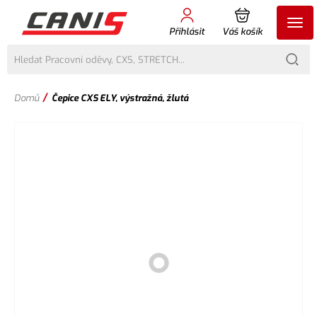
Přihlásit
Váš košík
/
Domů
Čepice CXS ELY, výstražná, žlutá