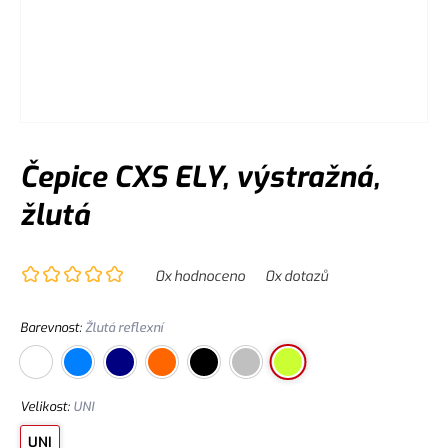
Čepice CXS ELY, výstražná,
žlutá
0
x hodnoceno
0
x dotazů
Barevnost
:
Žlutá reflexní
Velikost
:
UNI
UNI