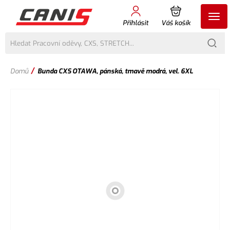
Přihlásit
Váš košík
/
Domů
Bunda CXS OTAWA, pánská, tmavě modrá, vel. 6XL