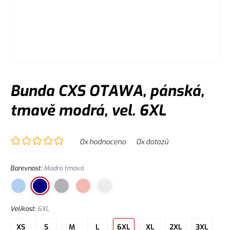
Bunda CXS OTAWA, pánská,
tmavě modrá, vel. 6XL
0
x hodnoceno
0
x dotazů
Barevnost
:
Modrá tmavá
Velikost
:
6XL
XS
S
M
L
6XL
XL
2XL
3XL