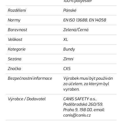
100% polyester
Rozdělení
Pánské
Normy
EN ISO 13688, EN 14058
Barevnost
Zelená/Černá
Velikost
XL
Kategorie
Bundy
Sezóna
Zimní
Značka
CXS
Bezpečnostní informace
Výrobek musí být používán
za účelem, za kterým byl
vyroben.
Výrobce / Dodavatel
CANIS SAFETY a.s.,
Poděbradská 260/59,
Praha 9, 198 00, email:
canis@canis.cz