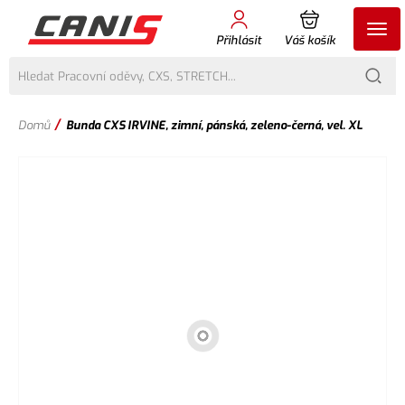
Přihlásit
Váš košík
/
Domů
Bunda CXS IRVINE, zimní, pánská, zeleno-černá, vel. XL