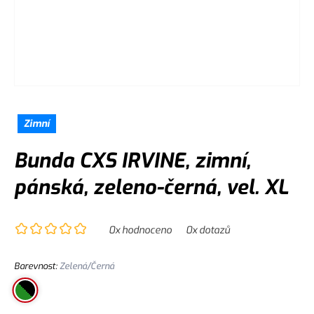
Zimní
Bunda CXS IRVINE, zimní,
pánská, zeleno-černá, vel. XL
0
x hodnoceno
0
x dotazů
Barevnost
:
Zelená/Černá