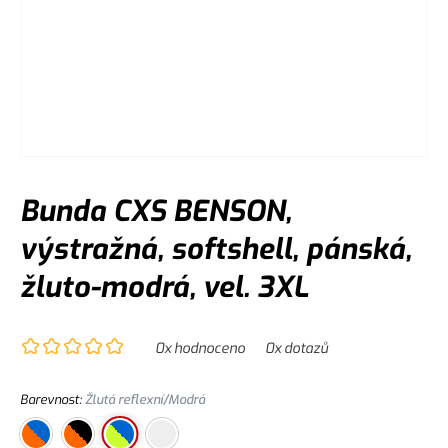
Bunda CXS BENSON,
výstražná, softshell, pánská,
žluto-modrá, vel. 3XL
0
x hodnoceno
0
x dotazů
Barevnost
:
Žlutá reflexní/Modrá