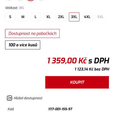
Velikost
:
3XL
S
M
L
XL
2XL
3XL
4XL
5XL
Dostupnost na pobočkách
100 a více kusů
1 359,00
Kč
s DPH
1 123,14
Kč
bez DPH
KOUPIT
Hlídat dostupnost
Kód:
1117-001-155-97