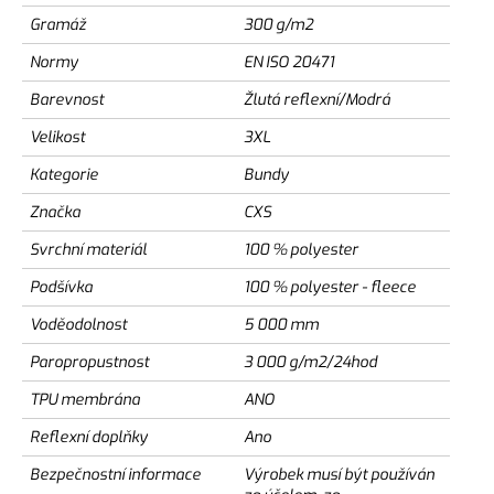
Gramáž
300 g/m2
Normy
EN ISO 20471
Barevnost
Žlutá reflexní/Modrá
Velikost
3XL
Kategorie
Bundy
Značka
CXS
Svrchní materiál
100 % polyester
Podšívka
100 % polyester - fleece
Voděodolnost
5 000 mm
Paropropustnost
3 000 g/m2/24hod
TPU membrána
ANO
Reflexní doplňky
Ano
Bezpečnostní informace
Výrobek musí být používán