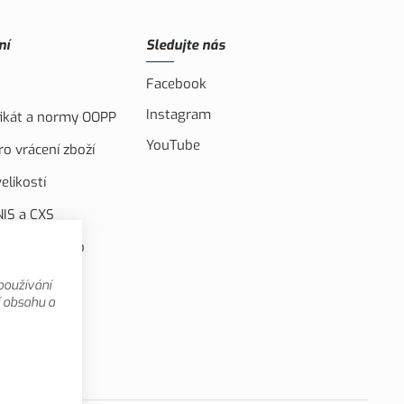
ní
Sledujte nás
Facebook
Instagram
ifikát a normy OOPP
YouTube
o vrácení zboží
elikostí
IS a CXS
ufinancováno
u unií
používání
 videa
í obsahu a