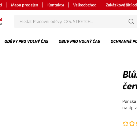
i
Mapa prodejen
Kontakty
Velkoobchod
Zakázkové šití o
l
od
ODĚVY PRO VOLNÝ ČAS
OBUV PRO VOLNÝ ČAS
OCHRANNÉ P
Blů
čer
Pánská 
na zip 
reflexn