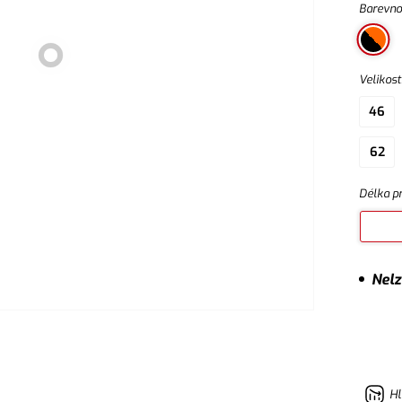
Barevno
Velikost
46
62
Délka p
Nelz
Hl