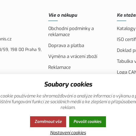
Vše o nákupu
Ke staže
Obchodní podmínky a
Katalogy
reklamace
nis.cz
ISO cert
Doprava a platba
/59, 198 00 Praha 9,
Doklad pr
Výměna a vrácení zboží
Tabulka v
Reklamace
Loga CAN
Náhradní plnění
FVE Spol
Soubory cookies
Akční leták
Evropsko
cookie používáme ke shromažďování a analýze informací o výkonu a 
Reklamní
ištění fungování funkcí ze sociálních médií a ke zlepšení a přizpůsoben
reklam.
Zamítnout vše
Povolit cookies
Nastavení cookies