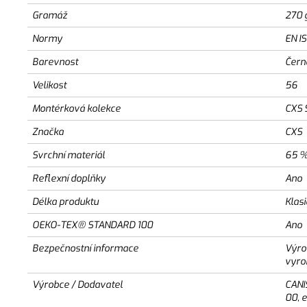
Gramáž
270 
Normy
EN I
Barevnost
Čern
Velikost
56
Montérková kolekce
CXS 
Značka
CXS
Svrchní materiál
65 %
Reflexní doplňky
Ano
Délka produktu
Klas
OEKO-TEX® STANDARD 100
Ano
Bezpečnostní informace
Výro
vyro
Výrobce / Dodavatel
CANI
00, 