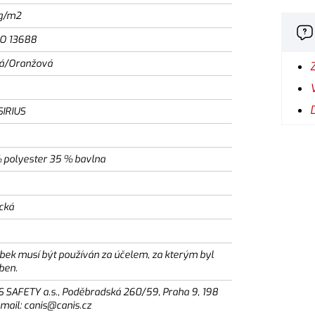
g/m2
SO 13688
á/Oranžová
SIRIUS
 polyester 35 % bavlna
ická
bek musí být používán za účelem, za kterým byl
ben.
S SAFETY a.s., Poděbradská 260/59, Praha 9, 198
email: canis@canis.cz