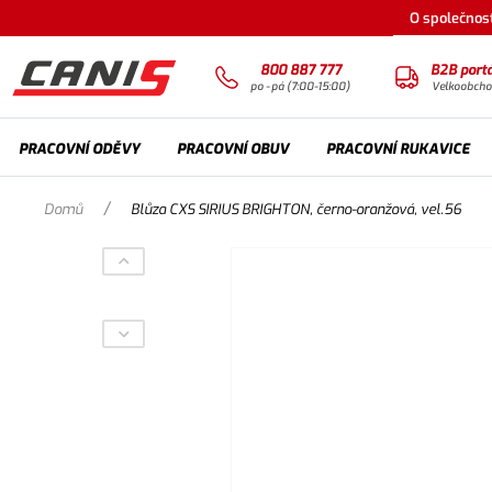
O společnost
800 887 777
B2B portá
po - pá (7:00-15:00)
Velkoobch
PRACOVNÍ ODĚVY
PRACOVNÍ OBUV
PRACOVNÍ RUKAVICE
/
Domů
Blůza CXS SIRIUS BRIGHTON, černo-oranžová, vel.56