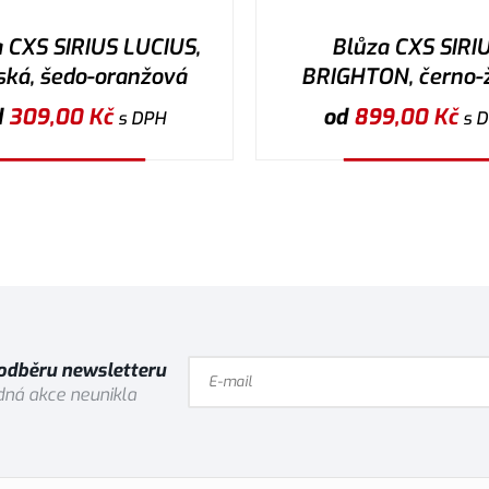
 CXS SIRIUS LUCIUS,
Blůza CXS SIRI
ská, šedo-oranžová
BRIGHTON, černo-ž
d
309,00
Kč
od
899,00
Kč
s DPH
s 
Vybrat variantu
Vybrat variantu
 odběru newsletteru
ná akce neunikla