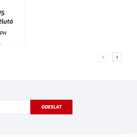
US
lutá
DPH
ODESLAT