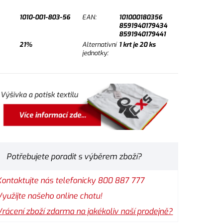
1010-001-803-56
EAN:
101000180356
8591940179434
8591940179441
21%
Alternativní
1
krt je
20
ks
jednotky:
Potřebujete poradit s výběrem zboží?
Kontaktujte nás telefonicky 800 887 777
Využijte našeho online chatu!
Vrácení zboží zdarma na jakékoliv naší prodejně?