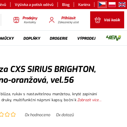
děvů
Výšivka a potisk oděvů
Blog
Kariéra
Prodejny
Přihlásit
Váš košík
Kontakty
Zákaznický účet
OMŮCKY
DOPLŇKY
DROGERIE
VÝPRODEJ
za CXS SIRIUS BRIGHTON,
no-oranžová, vel.56
blůza, rukáv s nastavitelnou manžetou, kryté zapínání
a druky, multifunkční náprsní kapsy, boční kapsy na zip,
Zobrazit více...
í doplňky.
0
x hodnoceno
0
x dotazů