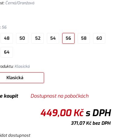
st
:
Černá/Oranžová
:
56
48
50
52
54
56
58
60
64
roduktu
:
Klasická
Klasická
e koupit
Dostupnost na pobočkách
449,00
Kč
s DPH
371,07
Kč
bez DPH
ídat dostupnost