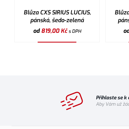
Blůza CXS SIRIUS LUCIUS,
Blůza
pánská, šedo-zelená
pán
od
819,00
Kč
o
s DPH
Vybrat variantu
Přihlaste se k
Aby Vám už žád