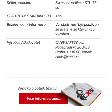
Délka produktu
Zkrácená velikost 170-176
cm
OEKO-TEX® STANDARD 100
Ano
Bezpečnostní informace
Výrobek musí být používán
za účelem, za kterým byl
vyroben.
Výrobce / Dodavatel
CANIS SAFETY a.s.,
Poděbradská 260/59,
Praha 9, 198 00, email:
canis@canis.cz