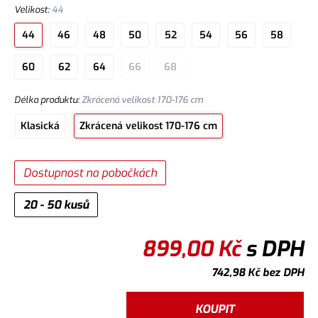
Velikost
:
44
44
46
48
50
52
54
56
58
60
62
64
66
68
Délka produktu
:
Zkrácená velikost 170-176 cm
Klasická
Zkrácená velikost 170-176 cm
Dostupnost na pobočkách
20 - 50 kusů
899,00
Kč
s DPH
742,98
Kč
bez DPH
KOUPIT