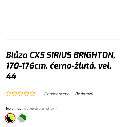
Blůza CXS SIRIUS BRIGHTON,
170-176cm, černo-žlutá, vel.
44
0
x hodnoceno
0
x dotazů
Barevnost
:
Černá/Žlutá reflexní