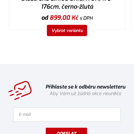
176cm, černo-žlutá
od
899,00
Kč
s DPH
Vybrat variantu
Přihlaste se k odběru newsletteru
Aby Vám už žádná akce neunikla
ODESLAT