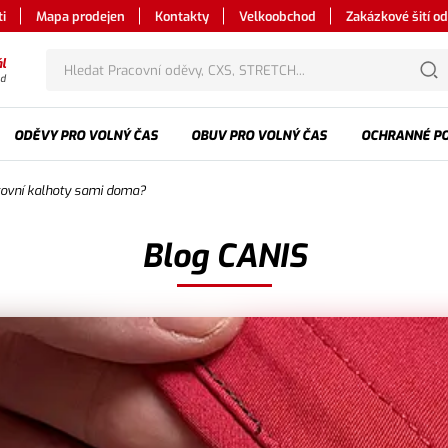
i
Mapa prodejen
Kontakty
Velkoobchod
Zakázkové šití o
l
od
ODĚVY PRO VOLNÝ ČAS
OBUV PRO VOLNÝ ČAS
OCHRANNÉ P
covní kalhoty sami doma?
Blog CANIS