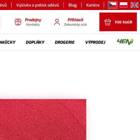
děvů
Výšivka a potisk oděvů
Blog
Kariéra
Prodejny
Přihlásit
Váš košík
Kontakty
Zákaznický účet
OMŮCKY
DOPLŇKY
DROGERIE
VÝPRODEJ