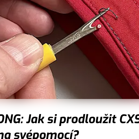
G: Jak si prodloužit CXS
ma svépomocí?