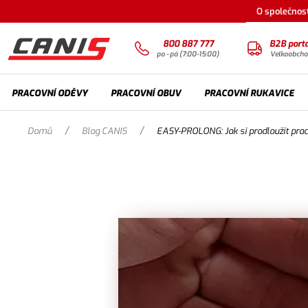
O společnost
800 887 777
B2B portá
po - pá (7:00-15:00)
Velkoobch
PRACOVNÍ ODĚVY
PRACOVNÍ OBUV
PRACOVNÍ RUKAVICE
/
/
Domů
Blog CANIS
EASY-PROLONG: Jak si prodloužit pra