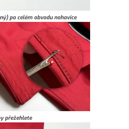
šený) po celém obvodu nohavice
by přežehlete