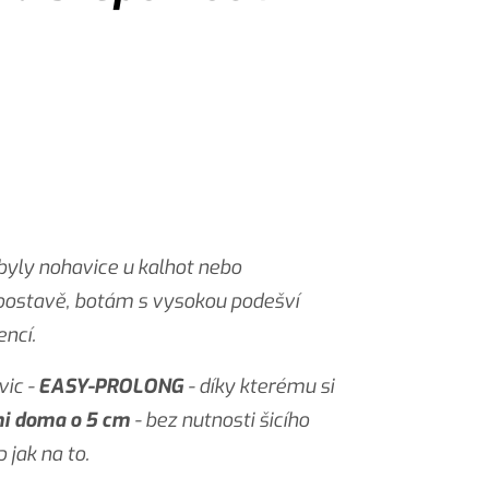
 byly nohavice u kalhot nebo
í postavě, botám s vysokou podešví
encí.
vic -
EASY-PROLONG
- díky kterému si
mi doma o 5 cm
- bez nutnosti šicího
 jak na to.