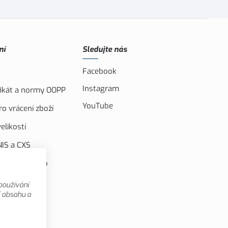
ní
Sledujte nás
Facebook
Instagram
ifikát a normy OOPP
YouTube
o vrácení zboží
elikostí
IS a CXS
ufinancováno
u unií
používání
 videa
í obsahu a