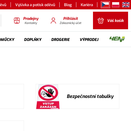
děvů
Výšivka a potisk oděvů
Blog
Kariéra
Prodejny
Přihlásit
Váš košík
Kontakty
Zákaznický účet
OMŮCKY
DOPLŇKY
DROGERIE
VÝPRODEJ
Bezpečnostní tabulky