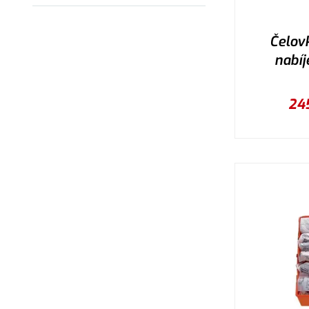
Čelov
nabíj
24