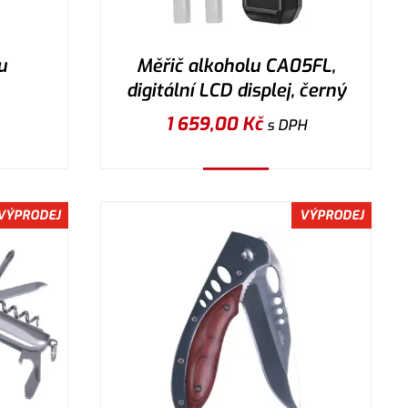
u
Měřič alkoholu CA05FL,
digitální LCD displej, černý
1 659,00
Kč
s DPH
Koupit
VÝPRODEJ
VÝPRODEJ