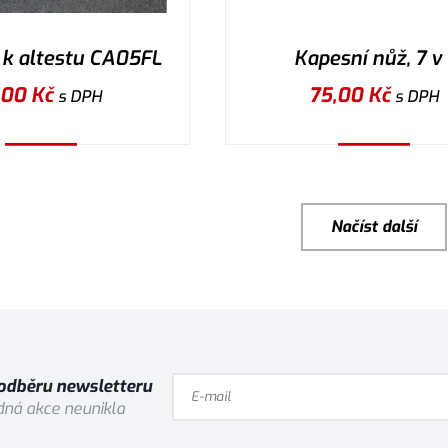
 k altestu CA05FL
Kapesní nůž, 7 v 
,00
Kč
75,00
Kč
s DPH
s DPH
Koupit
Koupit
Načíst další
 odběru newsletteru
ná akce neunikla