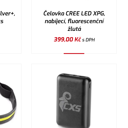
lver+,
Čelovka CREE LED XPG,
ks
nabíjecí, fluorescenční
žlutá
399,00
Kč
s DPH
Koupit