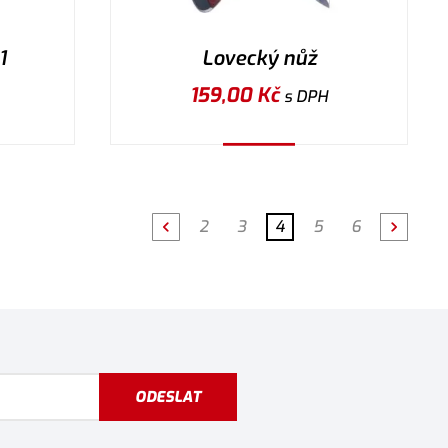
1
Lovecký nůž
159,00
Kč
s DPH
Koupit
2
3
4
5
6
ODESLAT