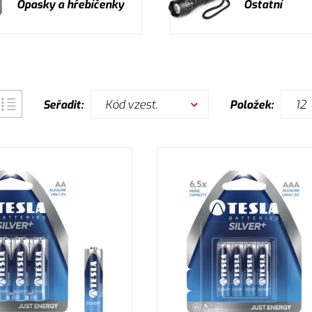
Opasky a hřebíčenky
Ostatní
Kód vzest.
12
Seřadit:
Položek: