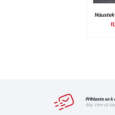
Náustek
11
Přihlaste se k
Aby Vám už žád