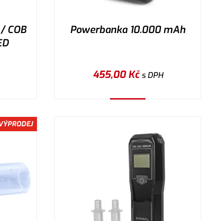
 / COB
Powerbanka 10.000 mAh
ED
455,00
Kč
s DPH
Koupit
VÝPRODEJ