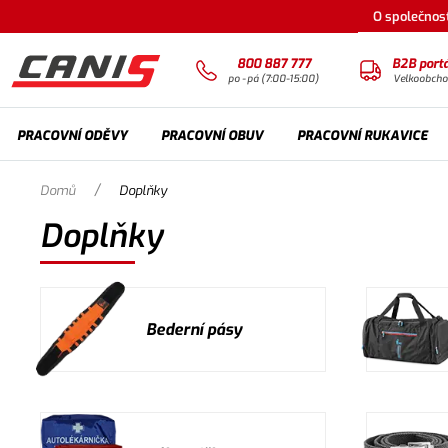
O společnost
800 887 777
B2B portá
po - pá (7:00-15:00)
Velkoobch
PRACOVNÍ ODĚVY
PRACOVNÍ OBUV
PRACOVNÍ RUKAVICE
/
Domů
Doplňky
Doplňky
Bederní pásy