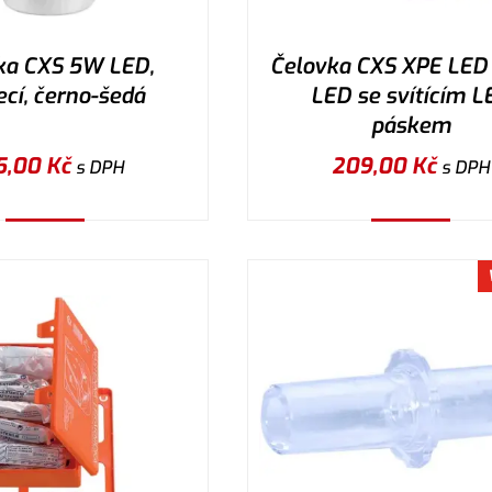
ka CXS 5W LED,
Čelovka CXS XPE LED
ecí, černo-šedá
LED se svítícím L
páskem
5,00
Kč
209,00
Kč
s DPH
s DPH
Koupit
Koupit