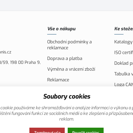
Vše o nákupu
Ke staže
Obchodní podmínky a
Katalogy
reklamace
nis.cz
ISO cert
Doprava a platba
/59, 198 00 Praha 9,
Doklad pr
Výměna a vrácení zboží
Tabulka v
Reklamace
Loga CAN
Náhradní plnění
FVE Spol
Soubory cookies
Akční leták
Evropsko
cookie používáme ke shromažďování a analýze informací o výkonu a 
Reklamní
ištění fungování funkcí ze sociálních médií a ke zlepšení a přizpůsoben
reklam.
Zamítnout vše
Povolit cookies