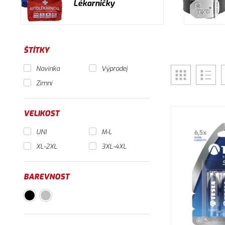
Lékarničky
ŠTÍTKY
Novinka
Výprodej
Zimní
VELIKOST
UNI
M-L
XL-2XL
3XL-4XL
BAREVNOST