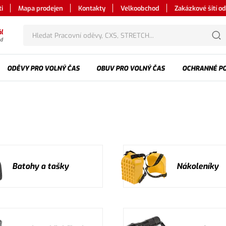
i
Mapa prodejen
Kontakty
Velkoobchod
Zakázkové šití o
l
od
ODĚVY PRO VOLNÝ ČAS
OBUV PRO VOLNÝ ČAS
OCHRANNÉ P
Batohy a tašky
Nákoleníky