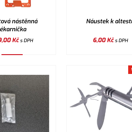
tová nástěnná
Náustek k altest
lékarnička
9,00
Kč
6,00
Kč
s DPH
s DPH
Koupit