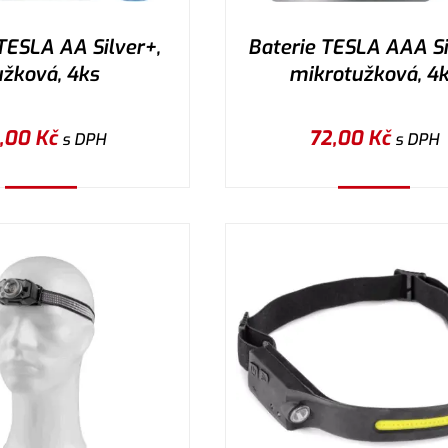
TESLA AA Silver+,
Baterie TESLA AAA Si
užková, 4ks
mikrotužková, 4
,00
Kč
72,00
Kč
s DPH
s DPH
Koupit
Koupit