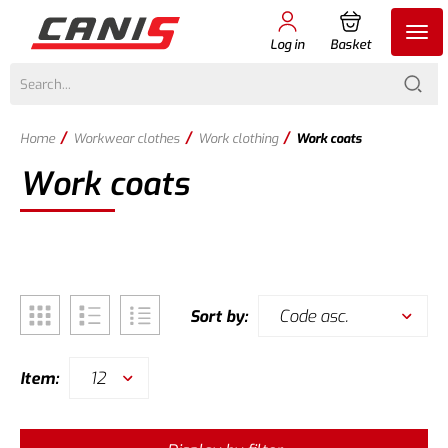
Log in
Basket
/
/
/
Home
Workwear clothes
Work clothing
Work coats
Work coats
Code asc.
Sort by:
12
Item: