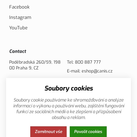
Facebook
Instagram
YouTube
Contact
Poděbradská 260/59, 198
Tel:
800 887 777
00 Praha 9, CZ
E-mail:
eshop@canis.cz
Soubory cookies
Payment options
Soubory cookie používáme ke shromažďování a analýze
informací o výkonu a používání webu, zajištění fungování
funkcí ze sociálních médií a ke zlepšení a přizpůsobení
obsahu a reklam.
Privacy
This page uses cookies. Click for more
Zamítnout vše
Povolit cookies
Policy
information.