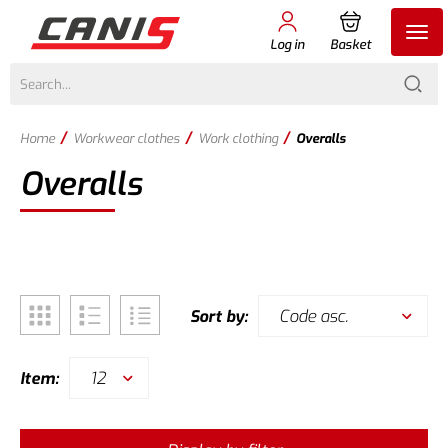
Log in
Basket
/
/
/
Home
Workwear clothes
Work clothing
Overalls
Overalls
Code asc.
Sort by:
12
Item: