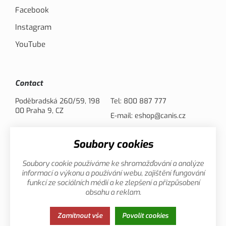
Facebook
Instagram
YouTube
Contact
Poděbradská 260/59, 198
Tel:
800 887 777
00 Praha 9, CZ
E-mail:
eshop@canis.cz
Soubory cookies
Payment options
Soubory cookie používáme ke shromažďování a analýze
informací o výkonu a používání webu, zajištění fungování
funkcí ze sociálních médií a ke zlepšení a přizpůsobení
obsahu a reklam.
Privacy
This page uses cookies. Click for more
Zamítnout vše
Povolit cookies
Policy
information.